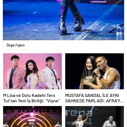
Özge Fışkın
M Lisa ve Dolu Kadehi Ters
MUSTAFA SANDAL İLE AYNI
Tut’tan Yeni İş Birliği: “Vişne”
SAHNEDE PARLADI: AFRA’YA
HARBİYE’DE BÜYÜK ALKIŞ