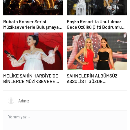
Rubato Konser Serisi
Başka Resort’ta Unutulmaz
Müzikseverlerle Buluşmaya
Gece Özülkü Çifti Bodrum’u
Devam Ediyor
Büyüledi
MELİKE ŞAHİN HARBİYE’DE
SAHNELERİN ALBÜMSÜZ
BİNLERCE MÜZİKSEVERE
ASSOLİSTİ GÖZDE
UNUTULMAZ BİR GECE
DEMİRBİLEK, NR1
YAŞATTI!
MAGAZİN’DE: “SON ASSOLİST
OLARAK VAR OLACAĞIM!”