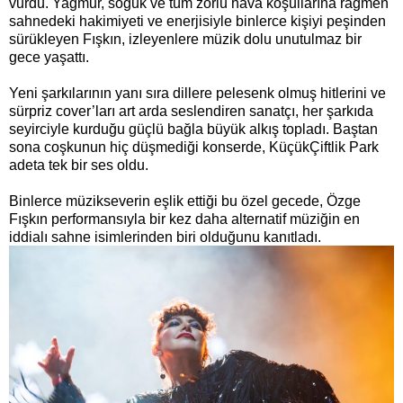
vurdu. Yağmur, soğuk ve tüm zorlu hava koşullarına rağmen
sahnedeki hakimiyeti ve enerjisiyle binlerce kişiyi peşinden
sürükleyen Fışkın, izleyenlere müzik dolu unutulmaz bir
gece yaşattı.
Yeni şarkılarının yanı sıra dillere pelesenk olmuş hitlerini ve
sürpriz cover’ları art arda seslendiren sanatçı, her şarkıda
seyirciyle kurduğu güçlü bağla büyük alkış topladı. Baştan
sona coşkunun hiç düşmediği konserde, KüçükÇiftlik Park
adeta tek bir ses oldu.
Binlerce müzikseverin eşlik ettiği bu özel gecede, Özge
Fışkın performansıyla bir kez daha alternatif müziğin en
iddialı sahne isimlerinden biri olduğunu kanıtladı.