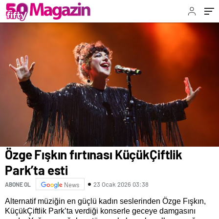
Özge Fışkın fırtınası KüçükÇiftlik
Park’ta esti
23 Ocak 2026 03:38
ABONE OL
News
Alternatif müziğin en güçlü kadın seslerinden Özge Fışkın,
KüçükÇiftlik Park’ta verdiği konserle geceye damgasını