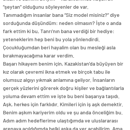
“şeytan” olduğunu söyleyenler de var.
Tanımadığım insanlar bana “Siz model misiniz?” diye
sorduğunda düşündüm: neden olmasın? İşte o anda
fark ettim ki bu, Tanrı’nın bana verdiği bir hediye:
yeteneklerim hep beni bu yola yönlendirdi.
Çocukluğumdan beri hayalim olan bu mesleği asla
bırakmayacağıma karar verdim.
Başarı hikayem benim için, Kazakistan’da büyüyen bir
kız olarak çevremi ikna etmek ve birçok tabu ile
olumsuz algıyı yıkmak anlamına geliyor. İnsanların
gerçek yüzlerini görerek doğru kişiler ve bağlantılarla
yoluma devam ettim ve işte bu beni başarıya taşıdı.
Aşk, herkes için farklıdır. Kimileri için iş aşk demektir.
Benim aşkım kariyerim oldu ve şu anda önceliğim bu.
Adım adım hedeflerime ulaştığımda ve uluslararası
arenaya açıldığımda belki aşka da yer açabilirim. Ama