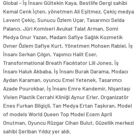
Global – İş İnsanı Gültekin Kaya, Bestlife Dergi sahibi
Kemal Cenk İçten, yönetmen Ali Eşitmez, Çekiç medya
Levent Çekiç, Sunucu Özlem Uçar, Tasarımcı Selda
Palancı, Jüri Komiseri Avukat Talat Arman, Somi
Medya Onur Yazan, Madam Safiye Sağlık Kozmetik
Ovner Özlem Safiye Kurt, Yönetmen Mohsen Rabiei, İş
İnsanı Serkan Çılgın, Yapımcı Halit Eser,
Transformational Breath Facılıtator Lili Jones, İş
İnsanı Haluk Akbaba, İş İnsanı Burak Darama, Modacı
Aydan Karaman, oyuncu Emel Yetenek, Tasarımcı
Azade Pourokbar, İş İnsanı Emre Kandemir, Nişantaşı
Vivien Plastik Cerrahi Kliniği Aynur Erler, Organizatör
Enes Furkan Bilgiçli, Tan Medya Ertan Taşkıran, Model
of models World Queen Top Model Ecem April
Onutman, Oyuncu Rüzgar Cihan Bulut, Güzellik merkezi
sahibi Şeriban Yıldız yer aldı.