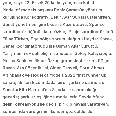
yarışmaya 22. Erkek 20 kadın yarışmacı katıldı.
Model of models başkanı Deniz Şaman’ın yönetim
kurulunda Koreografiyi Bekir Ayar Subaşi üstlenirken,
Sanat yönetmenliğini Oksana Kuznetsova, Sponsor
koordinatörlüğünü İlknur Özkuş, Proje koordinatörlünü
Tülay Türken, Ege bölge sorumluluğunu Haydar Koçak,
Genel koordinatörlüğü ise Osman Akar yürüttü.
Yarışmanın ev sahipliğini sunucular Gökay Kalaycıoğlu,
Melisa Şahin ve İlknur Özkuş gerçekleştirirken, Gölge
Rayan-Ata Göçer ikilisi, Sinan Tanyeli, Dora-Ahmet
Altınbaşak ve Model of Models 2022 fırst runner up
sanatçı Birtan Gizem Dadal birer şarkı ile sahne aldı.
Sanatçı Rita Mahrani’nin 3 şarkı ile sahne aldığı
gecede; şarkılar eşliğinde modellerin Sevda Afandi
gelinlik kreasyonu ile geçişi bir klip havası yaratırken,
sonrasında verdiği mini konser göz doldurdu.