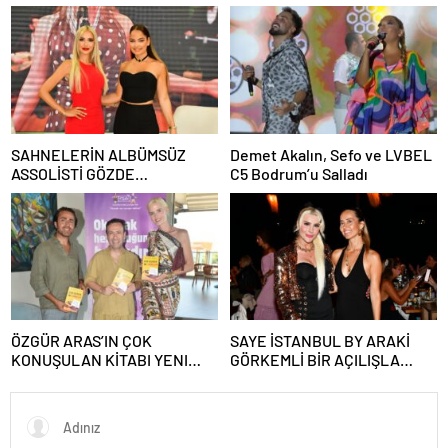
Büyüledi
UNUTULMAZ BİR GECE
YAŞATTI!
SAHNELERİN ALBÜMSÜZ
Demet Akalın, Sefo ve LVBEL
ASSOLİSTİ GÖZDE
C5 Bodrum’u Salladı
DEMİRBİLEK, NR1
MAGAZİN’DE: “SON ASSOLİST
OLARAK VAR OLACAĞIM!”
ÖZGÜR ARAS’IN ÇOK
SAYE İSTANBUL BY ARAKİ
KONUŞULAN KİTABI YENI
GÖRKEMLİ BİR AÇILIŞLA
BASKISINI TITANIC LUXURY
KAPILARINI AÇTI!
COLLECTION BODRUM’DA
KUTLADI