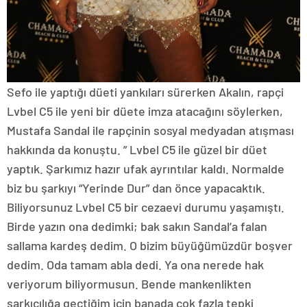
Sefo ile yaptığı düeti yankıları sürerken Akalın, rapçi
Lvbel C5 ile yeni bir düete imza atacağını söylerken,
Mustafa Sandal ile rapçinin sosyal medyadan atışması
hakkında da konuştu. ” Lvbel C5 ile güzel bir düet
yaptık. Şarkımız hazır ufak ayrıntılar kaldı. Normalde
biz bu şarkıyı “Yerinde Dur” dan önce yapacaktık.
Biliyorsunuz Lvbel C5 bir cezaevi durumu yaşamıştı.
Birde yazın ona dedimki; bak sakın Sandal’a falan
sallama kardeş dedim. O bizim büyüğümüzdür boşver
dedim. Oda tamam abla dedi. Ya ona nerede hak
veriyorum biliyormusun. Bende mankenlikten
şarkıcılığa geçtiğim için banada çok fazla tepki