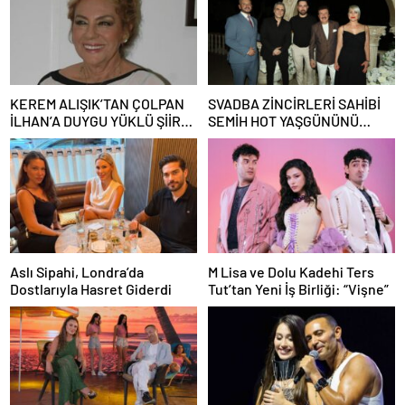
KEREM ALIŞIK’TAN ÇOLPAN
SVADBA ZİNCİRLERİ SAHİBİ
İLHAN’A DUYGU YÜKLÜ ŞİİR:
SEMİH HOT YAŞGÜNÜNÜ
“Bir Attila İlhan şiirinden
SANAT VE CEMİYET
çıkmıştı sanki”
DÜNYASININ ÜNLÜ
İSİMLERİYLE KUTLADI!
Aslı Sipahi, Londra’da
M Lisa ve Dolu Kadehi Ters
Dostlarıyla Hasret Giderdi
Tut’tan Yeni İş Birliği: “Vişne”