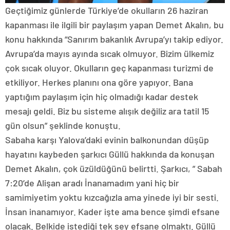
Geçtiğimiz günlerde Türkiye’de okulların 26 haziran
kapanması ile ilgili bir paylaşım yapan Demet Akalın, bu
konu hakkında “Sanırım bakanlık Avrupa’yı takip ediyor.
Avrupa’da mayıs ayında sıcak olmuyor. Bizim ülkemiz
çok sıcak oluyor. Okulların geç kapanması turizmi de
etkiliyor. Herkes planını ona göre yapıyor. Bana
yaptığım paylaşım için hiç olmadığı kadar destek
mesajı geldi. Biz bu sisteme alışık değiliz ara tatil 15
gün olsun” şeklinde konuştu.
Sabaha karşı Yalova’daki evinin balkonundan düşüp
hayatını kaybeden şarkıcı Güllü hakkında da konuşan
Demet Akalın, çok üzüldüğünü belirtti. Şarkıcı, ” Sabah
7:20’de Alişan aradı İnanamadım yani hiç bir
samimiyetim yoktu kızcağızla ama yinede iyi bir sesti.
İnsan inanamıyor. Kader işte ama bence şimdi efsane
olacak. Belkide istediği tek şey efsane olmaktı. Güllü