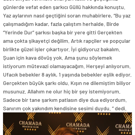
günlerde vefat eden şarkıcı Güllü hakkında konuştu.
Yaz aylarının nasıl geçtiğini soran muhabirlere, “Bu yaz
çalışmadığım kadar, fazla çalıştım herhalde. Birde
“Yerinde Dur” şarkısı başka bir yere gitti Gerçekten
ama çokta şikayetçi değilim. Artık rapçiler ve popçular
birlikte güzel işler çıkartıyor. İyi gidiyoruz bakalım.
Şuan için kava dövüş yok. Ama şunu söylemek
istiyorum mütevazi olamayacağım. Herşeyi anlıyorum.
Ufacık bebekler 8 aylık, 1 yaşında bebekler eşlik ediyor.
Gerçekten büyük şarkı oldu. Kışın ne dilemiştim biliyor
musunuz. Allahım ne olur hiç bir şey istemiyorum.
Sadece bir tane şarkım patlasın diye dua ediyordum.
Sanırım çok yakındım kendisine sesimi duydu. ” dedi.