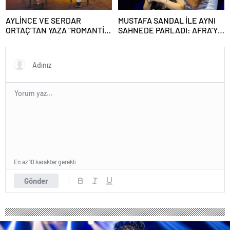
AYLİNCE VE SERDAR
MUSTAFA SANDAL İLE AYNI
ORTAÇ’TAN YAZA “ROMANTİK
SAHNEDE PARLADI: AFRA’YA
AŞK” BOMBASI!
HARBİYE’DE BÜYÜK ALKIŞ
En az 10 karakter gerekli
Gönder