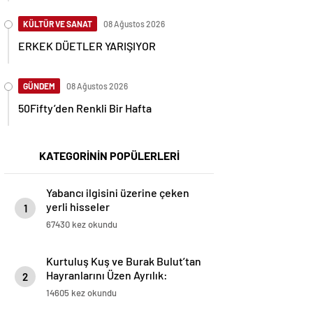
KÜLTÜR VE SANAT
08 Ağustos 2026
ERKEK DÜETLER YARIŞIYOR
GÜNDEM
08 Ağustos 2026
50Fifty’den Renkli Bir Hafta
KATEGORİNİN POPÜLERLERİ
Yabancı ilgisini üzerine çeken
yerli hisseler
1
67430 kez okundu
Kurtuluş Kuş ve Burak Bulut’tan
Hayranlarını Üzen Ayrılık:
2
“Birlikte Son Sahnede, Son
14605 kez okundu
Röportajda!”