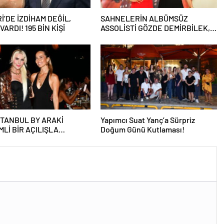
İ’DE İZDİHAM DEĞİL,
SAHNELERİN ALBÜMSÜZ
ARDI! 195 BİN KİŞİ
ASSOLİSTİ GÖZDE DEMİRBİLEK,
NR1 MAGAZİN’DE: “SON ASSOLİST
OLARAK VAR OLACAĞIM!”
STANBUL BY ARAKİ
Yapımcı Suat Yanç’a Sürpriz
Lİ BİR AÇILIŞLA
Doğum Günü Kutlaması!
RINI AÇTI!