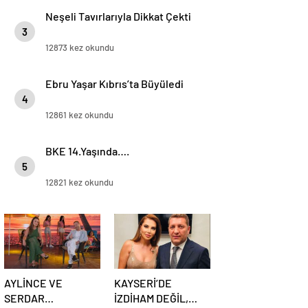
Neşeli Tavırlarıyla Dikkat Çekti
3
12873 kez okundu
Ebru Yaşar Kıbrıs’ta Büyüledi
4
12861 kez okundu
BKE 14.Yaşında….
5
12821 kez okundu
AYLİNCE VE
KAYSERİ’DE
SERDAR
İZDİHAM DEĞİL,