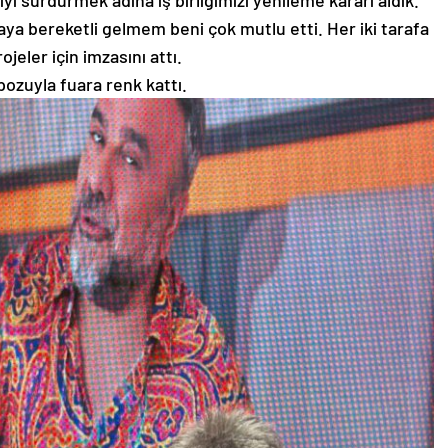
ı sürdürmek adına iş birliğimizi yenileme kararı aldık.”
maya bereketli gelmem beni çok mutlu etti. Her iki tarafa
ojeler için imzasını attı.
pozuyla fuara renk kattı.