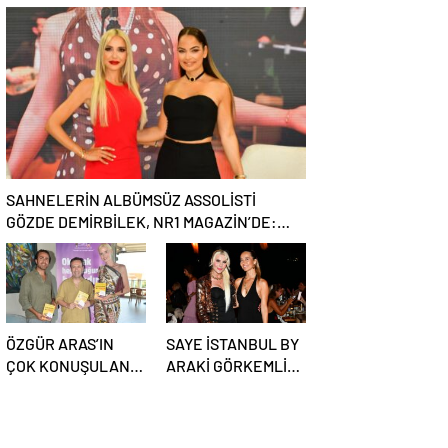
ORTAÇ’TAN YAZA
REKOR VARDI! 195
“ROMANTİK AŞK”
BİN KİŞİ
BOMBASI!
SAHNELERİN ALBÜMSÜZ ASSOLİSTİ
GÖZDE DEMİRBİLEK, NR1 MAGAZİN’DE:
“SON ASSOLİST OLARAK VAR OLACAĞIM!”
ÖZGÜR ARAS’IN
SAYE İSTANBUL BY
ÇOK KONUŞULAN
ARAKİ GÖRKEMLİ
KİTABI YENI
BİR AÇILIŞLA
BASKISINI TITANIC
KAPILARINI AÇTI!
LUXURY