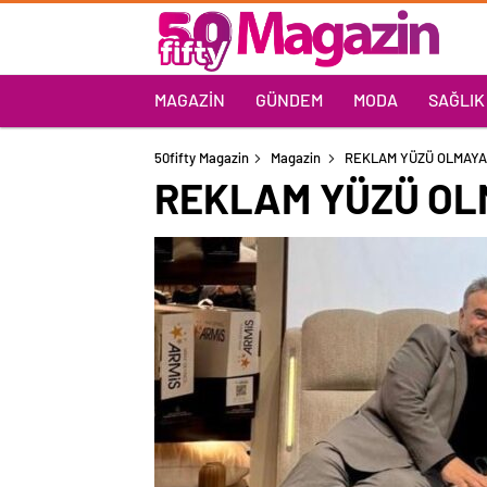
MAGAZIN
GÜNDEM
MODA
SAĞLIK
50fifty Magazin
Magazin
REKLAM YÜZÜ OLMAY
REKLAM YÜZÜ OL