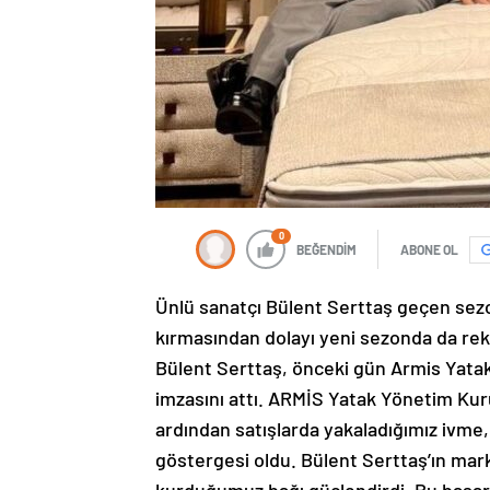
0
BEĞENDİM
ABONE OL
Ünlü sanatçı Bülent Serttaş geçen sezo
kırmasından dolayı yeni sezonda da r
Bülent Serttaş, önceki gün Armis Yatakla
imzasını attı. ARMİS Yatak Yönetim Kur
ardından satışlarda yakaladığımız ivme, 
göstergesi oldu. Bülent Serttaş’ın mar