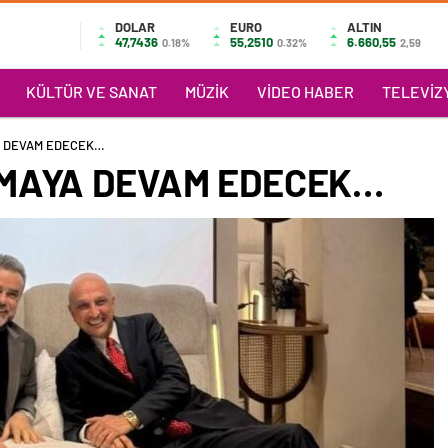
DOLAR
EURO
ALTIN
47,7436
55,2510
6.660,55
0.18%
0.32%
2,59
KÜLTÜR VE SANAT
MÜZIK
VIDEO HABER
TELEVIZY
A DEVAM EDECEK…
MAYA DEVAM EDECEK…