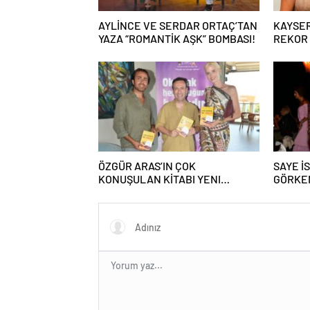
AYLİNCE VE SERDAR ORTAÇ’TAN
KAYSER
YAZA “ROMANTİK AŞK” BOMBASI!
REKOR V
ÖZGÜR ARAS’IN ÇOK
SAYE İ
KONUŞULAN KİTABI YENI
GÖRKEM
BASKISINI TITANIC LUXURY
KAPILA
COLLECTION BODRUM’DA
KUTLADI