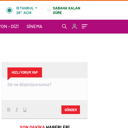
SABAHA KALAN
İSTANBUL
SÜRE
28°
AÇIK
ON – DIZI
SINEMA
HIZLI YORUM YAP
GÖNDER
SON DAKİKA
HABERLERİ