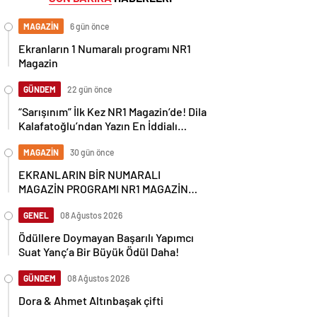
MAGAZİN
6 gün önce
Ekranların 1 Numaralı programı NR1
Magazin
GÜNDEM
22 gün önce
“Sarışınım” İlk Kez NR1 Magazin’de! Dila
Kalafatoğlu’ndan Yazın En İddialı
Yorumu
MAGAZİN
30 gün önce
EKRANLARIN BİR NUMARALI
MAGAZİN PROGRAMI NR1 MAGAZİN
YİNE GÜNDEMİ SALLAYACAK
GENEL
08 Ağustos 2026
Ödüllere Doymayan Başarılı Yapımcı
Suat Yanç’a Bir Büyük Ödül Daha!
GÜNDEM
08 Ağustos 2026
Dora & Ahmet Altınbaşak çifti