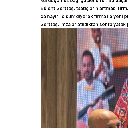
kurduğumuz bağı güçlendirdi. Bu başarıy
Bülent Serttaş, ‘Satışların artması fir
da hayırlı olsun’ diyerek firma ile yeni pr
Serttaş, imzalar atıldıktan sonra yatak 