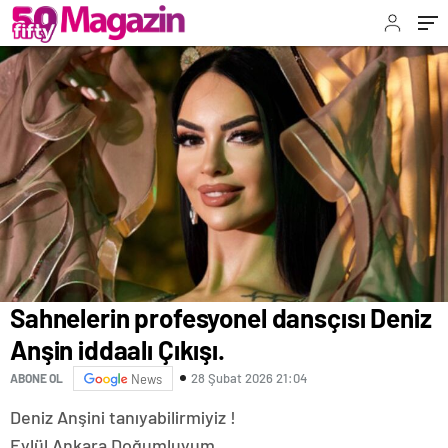
Sahnelerin profesyonel dansçısı Deniz
Anşin iddaalı Çıkışı.
28 Şubat 2026 21:04
ABONE OL
News
Deniz Anşini tanıyabilirmiyiz !
Eylül Ankara Doğumluyum.