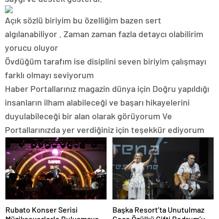
Açık sözlü biriyim bu özelliğim bazen sert
algılanabiliyor . Zaman zaman fazla detaycı olabilirim
yorucu oluyor
Övdüğüm tarafım ise disiplini seven biriyim çalışmayı
farklı olmayı seviyorum
Haber Portallarınız magazin dünya için Doğru yapıldığı
insanların ilham alabileceği ve başarı hikayelerini
duyulabileceği bir alan olarak görüyorum Ve
Portallarınızda yer verdiğiniz için teşekkür ediyorum
Rubato Konser Serisi
Başka Resort’ta Unutulmaz
Müzikseverlerle Buluşmaya
Gece Özülkü Çifti Bodrum’u