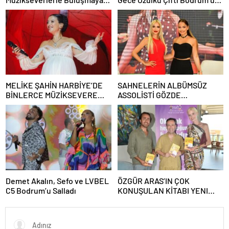
Devam Ediyor
Büyüledi
MELİKE ŞAHİN HARBİYE’DE
SAHNELERİN ALBÜMSÜZ
BİNLERCE MÜZİKSEVERE
ASSOLİSTİ GÖZDE
UNUTULMAZ BİR GECE
DEMİRBİLEK, NR1
YAŞATTI!
MAGAZİN’DE: “SON ASSOLİST
OLARAK VAR OLACAĞIM!”
Demet Akalın, Sefo ve LVBEL
ÖZGÜR ARAS’IN ÇOK
C5 Bodrum’u Salladı
KONUŞULAN KİTABI YENI
BASKISINI TITANIC LUXURY
COLLECTION BODRUM’DA
KUTLADI