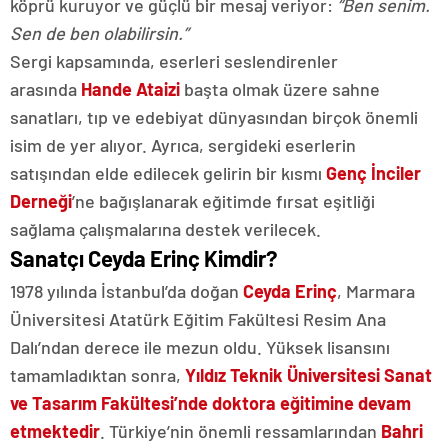
köprü kuruyor ve güçlü bir mesaj veriyor:
“Ben senim.
Sen de ben olabilirsin.”
Sergi kapsamında, eserleri seslendirenler
arasında
Hande Ataizi
başta olmak üzere sahne
sanatları, tıp ve edebiyat dünyasından birçok önemli
isim de yer alıyor. Ayrıca, sergideki eserlerin
satışından elde edilecek gelirin bir kısmı
Genç İnciler
Derneği
’ne bağışlanarak eğitimde fırsat eşitliği
sağlama çalışmalarına destek verilecek.
Sanatçı Ceyda Erinç Kimdir?
1978 yılında İstanbul’da doğan
Ceyda Erinç
, Marmara
Üniversitesi Atatürk Eğitim Fakültesi Resim Ana
Dalı’ndan derece ile mezun oldu. Yüksek lisansını
tamamladıktan sonra,
Yıldız Teknik Üniversitesi Sanat
ve Tasarım Fakültesi’nde doktora eğitimine devam
etmektedir
. Türkiye’nin önemli ressamlarından
Bahri