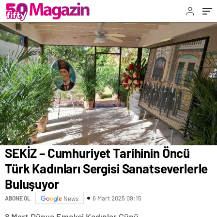
SEKİZ – Cumhuriyet Tarihinin Öncü
Türk Kadınları Sergisi Sanatseverlerle
Buluşuyor
6 Mart 2025 09:15
ABONE OL
News
8 Mart Dünya Emekçi Kadınlar Günü