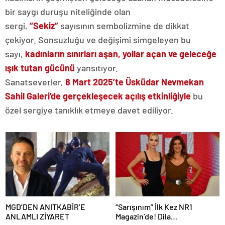
bir saygı duruşu niteliğinde olan
sergi,
“Sekiz”
sayısının sembolizmine de dikkat
çekiyor. Sonsuzluğu ve değişimi simgeleyen bu
sayı,
kadınların sınırları aşan, yollar açan ve geleceğe
ışık tutan gücünü
yansıtıyor.
Sanatseverler,
8 Mart 2025’te Üsküdar Nevmekan
Sahil Galeri’de gerçekleşecek açılış etkinliğiyle
bu
özel sergiye tanıklık etmeye davet ediliyor.
MGD’DEN ANITKABİR’E
“Sarışınım” İlk Kez NR1
ANLAMLI ZİYARET
Magazin’de! Dila