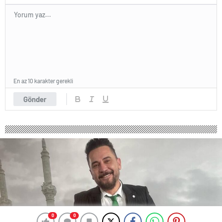
En az 10 karakter gerekli
Gönder
0
0
0
0