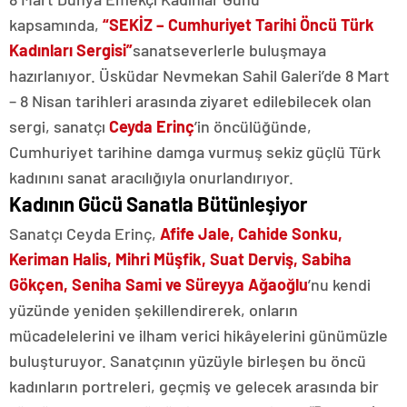
kapsamında,
“SEKİZ – Cumhuriyet Tarihi Öncü Türk
Kadınları Sergisi”
sanatseverlerle buluşmaya
hazırlanıyor. Üsküdar Nevmekan Sahil Galeri’de 8 Mart
– 8 Nisan tarihleri arasında ziyaret edilebilecek olan
sergi, sanatçı
Ceyda Erinç
’in öncülüğünde,
Cumhuriyet tarihine damga vurmuş sekiz güçlü Türk
kadınını sanat aracılığıyla onurlandırıyor.
Kadının Gücü Sanatla Bütünleşiyor
Sanatçı Ceyda Erinç,
Afife Jale, Cahide Sonku,
Keriman Halis, Mihri Müşfik, Suat Derviş, Sabiha
Gökçen, Seniha Sami ve Süreyya Ağaoğlu
’nu kendi
yüzünde yeniden şekillendirerek, onların
mücadelelerini ve ilham verici hikâyelerini günümüzle
buluşturuyor. Sanatçının yüzüyle birleşen bu öncü
kadınların portreleri, geçmiş ve gelecek arasında bir