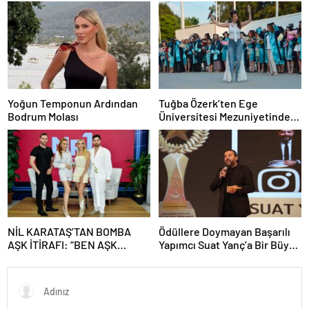
Kalafatoğlu’ndan Yazın En
İddialı Yorumu
Yoğun Temponun Ardından
Tuğba Özerk’ten Ege
Bodrum Molası
Üniversitesi Mezuniyetinde
“Efe” Fırtınası! Gençler
Coşkuyu Zirveye Taşıdı
NİL KARATAŞ’TAN BOMBA
Ödüllere Doymayan Başarılı
AŞK İTİRAFI: “BEN AŞK
Yapımcı Suat Yanç’a Bir Büyük
KADINIYIM, ÜNLÜ BİR SEVGİLİ
Ödül Daha!
İSTİYORUM!”