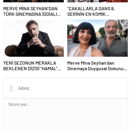
MERVE MİNA SEYHAN’DAN
“ÇAKALLARLA DANS 8,
TÜRK SİNEMASINA İDDİALI
SERİNİN EN KOMİK
İMZA! “GECE BÖLÜNÜRKEN”
FİLMLERİNDEN BİRİ OLUYOR”
DEV OYUNCU KADROSU VE
YAPAY ZEKÂ SÜRPRİZİYLE
GELİYOR
YENİ SEZONUN MERAKLA
Merve Mina Seyhan’dan
BEKLENEN DİZİSİ “HAMAL”
Sinemaya Duygusal Dokunuş!
SETE HAZIRLANIYOR
“Gece Bölünürken” Kısa Filmi
Çekim İçin Gün Sayıyor