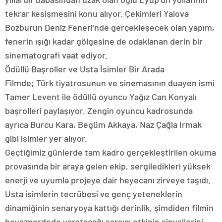
tekrar kesişmesini konu alıyor. Çekimleri Yalova
Bozburun Deniz Feneri’nde gerçekleşecek olan yapım,
fenerin ışığı kadar gölgesine de odaklanan derin bir
sinematografi vaat ediyor.
Ödüllü Başroller ve Usta İsimler Bir Arada
Filmde; Türk tiyatrosunun ve sinemasının duayen ismi
Tamer Levent ile ödüllü oyuncu Yağız Can Konyalı
başrolleri paylaşıyor. Zengin oyuncu kadrosunda
ayrıca Burcu Kara, Begüm Akkaya, Naz Çağla Irmak
gibi isimler yer alıyor.
Geçtiğimiz günlerde tam kadro gerçekleştirilen okuma
provasında bir araya gelen ekip, sergiledikleri yüksek
enerji ve uyumla projeye dair heyecanı zirveye taşıdı.
Usta isimlerin tecrübesi ve genç yeteneklerin
dinamiğinin senaryoya kattığı derinlik, şimdiden filmin
beyazperdede yaratacağı sarsıcı etkinin sinyallerini