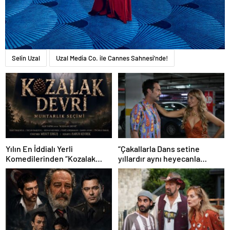
Selin Uzal
Uzal Media Co. ile Cannes Sahnesi’nde!
Yılın En İddialı Yerli
“Çakallarla Dans setine
Komedilerinden “Kozalak
yıllardır aynı heyecanla
Devri” 7 Ağustos’ta Vizyonda
gidiyorum”