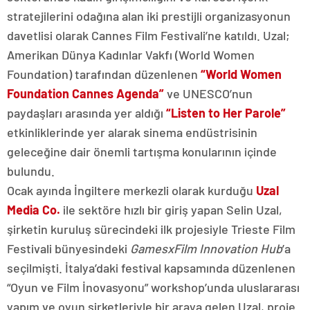
stratejilerini odağına alan iki prestijli organizasyonun
davetlisi olarak Cannes Film Festivali’ne katıldı. Uzal;
Amerikan Dünya Kadınlar Vakfı (World Women
Foundation) tarafından düzenlenen
“World Women
Foundation Cannes Agenda”
ve UNESCO’nun
paydaşları arasında yer aldığı
“Listen to Her Parole”
etkinliklerinde yer alarak sinema endüstrisinin
geleceğine dair önemli tartışma konularının içinde
bulundu.
Ocak ayında İngiltere merkezli olarak kurduğu
Uzal
Media Co.
ile sektöre hızlı bir giriş yapan Selin Uzal,
şirketin kuruluş sürecindeki ilk projesiyle Trieste Film
Festivali bünyesindeki
GamesxFilm Innovation Hub
’a
seçilmişti. İtalya’daki festival kapsamında düzenlenen
“Oyun ve Film İnovasyonu” workshop’unda uluslararası
yapım ve oyun şirketleriyle bir araya gelen Uzal, proje