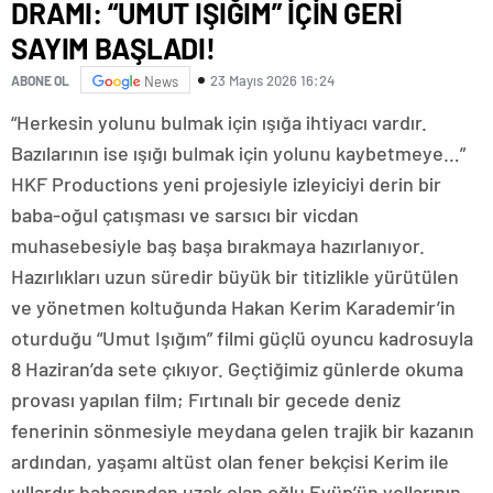
DRAMI: “UMUT IŞIĞIM” İÇİN GERİ
SAYIM BAŞLADI!
23 Mayıs 2026 16:24
ABONE OL
News
“Herkesin yolunu bulmak için ışığa ihtiyacı vardır.
Bazılarının ise ışığı bulmak için yolunu kaybetmeye…”
HKF Productions yeni projesiyle izleyiciyi derin bir
baba-oğul çatışması ve sarsıcı bir vicdan
muhasebesiyle baş başa bırakmaya hazırlanıyor.
Hazırlıkları uzun süredir büyük bir titizlikle yürütülen
ve yönetmen koltuğunda Hakan Kerim Karademir’in
oturduğu “Umut Işığım” filmi güçlü oyuncu kadrosuyla
8 Haziran’da sete çıkıyor. Geçtiğimiz günlerde okuma
provası yapılan film; Fırtınalı bir gecede deniz
fenerinin sönmesiyle meydana gelen trajik bir kazanın
ardından, yaşamı altüst olan fener bekçisi Kerim ile
yıllardır babasından uzak olan oğlu Eyüp’ün yollarının