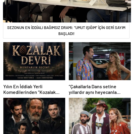
SEZONUN EN İDDİALI BAĞIMSIZ DRAMI: “UMUT IŞIĞIM” İÇİN GERİ SAYIM
BAŞLADI!
Yılın En İddialı Yerli
“Çakallarla Dans setine
Komedilerinden “Kozalak
yıllardır aynı heyecanla
Devri” 7 Ağustos’ta Vizyonda
gidiyorum”