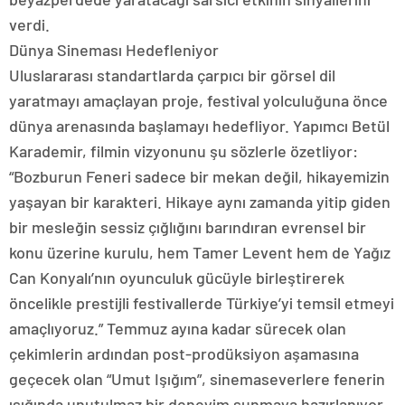
verdi.
Dünya Sineması Hedefleniyor
Uluslararası standartlarda çarpıcı bir görsel dil
yaratmayı amaçlayan proje, festival yolculuğuna önce
dünya arenasında başlamayı hedefliyor. Yapımcı Betül
Karademir, filmin vizyonunu şu sözlerle özetliyor:
“Bozburun Feneri sadece bir mekan değil, hikayemizin
yaşayan bir karakteri. Hikaye aynı zamanda yitip giden
bir mesleğin sessiz çığlığını barındıran evrensel bir
konu üzerine kurulu, hem Tamer Levent hem de Yağız
Can Konyalı’nın oyunculuk gücüyle birleştirerek
öncelikle prestijli festivallerde Türkiye’yi temsil etmeyi
amaçlıyoruz.” Temmuz ayına kadar sürecek olan
çekimlerin ardından post-prodüksiyon aşamasına
geçecek olan “Umut Işığım”, sinemaseverlere fenerin
ışığında unutulmaz bir deneyim sunmaya hazırlanıyor.