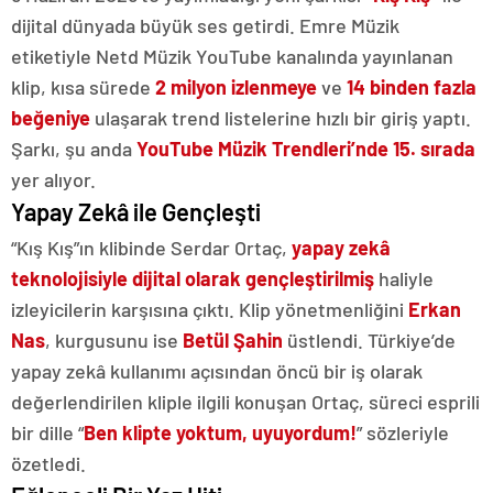
dijital dünyada büyük ses getirdi. Emre Müzik
etiketiyle Netd Müzik YouTube kanalında yayınlanan
klip, kısa sürede
2 milyon izlenmeye
ve
14 binden fazla
beğeniye
ulaşarak trend listelerine hızlı bir giriş yaptı.
Şarkı, şu anda
YouTube Müzik Trendleri’nde 15. sırada
yer alıyor.
Yapay Zekâ ile Gençleşti
“Kış Kış”ın klibinde Serdar Ortaç,
yapay zekâ
teknolojisiyle dijital olarak gençleştirilmiş
haliyle
izleyicilerin karşısına çıktı. Klip yönetmenliğini
Erkan
Nas
, kurgusunu ise
Betül Şahin
üstlendi. Türkiye’de
yapay zekâ kullanımı açısından öncü bir iş olarak
değerlendirilen kliple ilgili konuşan Ortaç, süreci esprili
bir dille “
Ben klipte yoktum, uyuyordum!
” sözleriyle
özetledi.