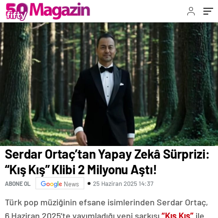
Serdar Ortaç’tan Yapay Zekâ Sürprizi:
“Kış Kış” Klibi 2 Milyonu Aştı!
25 Haziran 2025 14:37
ABONE OL
News
Türk pop müziğinin efsane isimlerinden Serdar Ortaç,
6 Haziran 2025’te yayımladığı yeni şarkısı
“Kış Kış”
ile