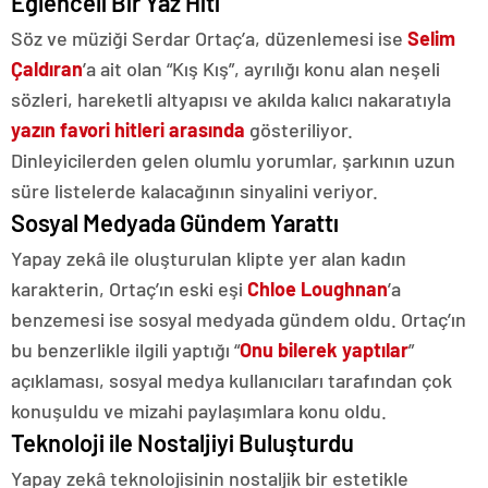
Eğlenceli Bir Yaz Hiti
Söz ve müziği Serdar Ortaç’a, düzenlemesi ise
Selim
Çaldıran
’a ait olan “Kış Kış”, ayrılığı konu alan neşeli
sözleri, hareketli altyapısı ve akılda kalıcı nakaratıyla
yazın favori hitleri arasında
gösteriliyor.
Dinleyicilerden gelen olumlu yorumlar, şarkının uzun
süre listelerde kalacağının sinyalini veriyor.
Sosyal Medyada Gündem Yarattı
Yapay zekâ ile oluşturulan klipte yer alan kadın
karakterin, Ortaç’ın eski eşi
Chloe Loughnan
’a
benzemesi ise sosyal medyada gündem oldu. Ortaç’ın
bu benzerlikle ilgili yaptığı “
Onu bilerek yaptılar
”
açıklaması, sosyal medya kullanıcıları tarafından çok
konuşuldu ve mizahi paylaşımlara konu oldu.
Teknoloji ile Nostaljiyi Buluşturdu
Yapay zekâ teknolojisinin nostaljik bir estetikle