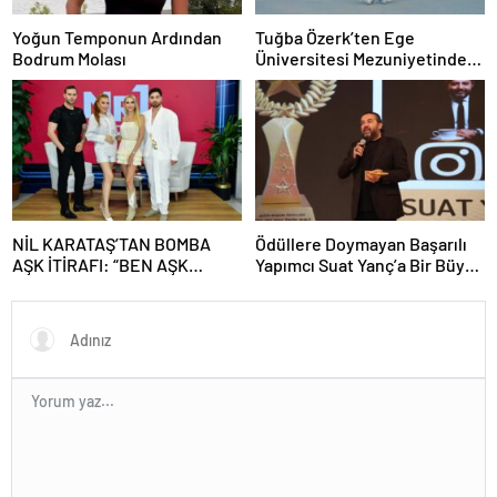
Yoğun Temponun Ardından
Tuğba Özerk’ten Ege
Bodrum Molası
Üniversitesi Mezuniyetinde
“Efe” Fırtınası! Gençler
Coşkuyu Zirveye Taşıdı
NİL KARATAŞ’TAN BOMBA
Ödüllere Doymayan Başarılı
AŞK İTİRAFI: “BEN AŞK
Yapımcı Suat Yanç’a Bir Büyük
KADINIYIM, ÜNLÜ BİR SEVGİLİ
Ödül Daha!
İSTİYORUM!”