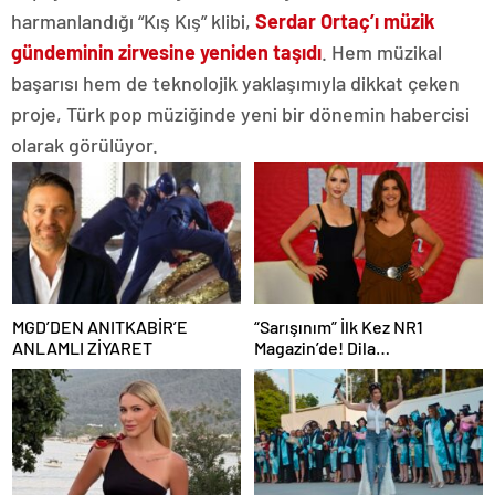
harmanlandığı “Kış Kış” klibi,
Serdar Ortaç’ı müzik
gündeminin zirvesine yeniden taşıdı
. Hem müzikal
başarısı hem de teknolojik yaklaşımıyla dikkat çeken
proje, Türk pop müziğinde yeni bir dönemin habercisi
olarak görülüyor.
MGD’DEN ANITKABİR’E
“Sarışınım” İlk Kez NR1
ANLAMLI ZİYARET
Magazin’de! Dila
Kalafatoğlu’ndan Yazın En
İddialı Yorumu