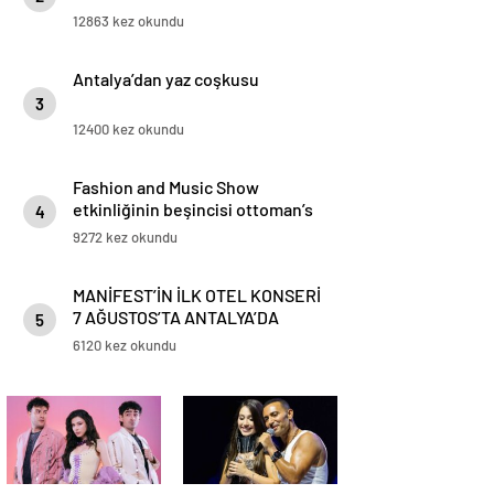
12863 kez okundu
Antalya’dan yaz coşkusu
3
12400 kez okundu
Fashion and Music Show
etkinliğinin beşincisi ottoman’s
4
lıfe hotel deluxe’de gerçekleşti.
9272 kez okundu
MANİFEST’İN İLK OTEL KONSERİ
7 AĞUSTOS’TA ANTALYA’DA
5
6120 kez okundu