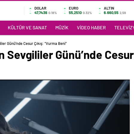
DOLAR
EURO
ALTIN
47,7436
55,2510
6.660,55
0.18%
0.32%
2,59
KÜLTÜR VE SANAT
MÜZIK
VIDEO HABER
TELEVIZY
liler Günü’nde Cesur Çıkış: “Vurma Beni”
n Sevgililer Günü’nde Cesur