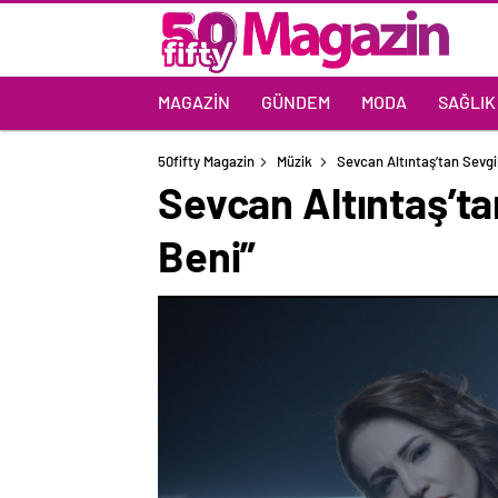
MAGAZIN
GÜNDEM
MODA
SAĞLIK
50fifty Magazin
Müzik
Sevcan Altıntaş’tan Sevgi
Sevcan Altıntaş’ta
Beni”