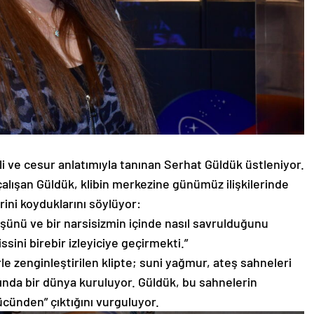
dili ve cesur anlatımıyla tanınan Serhat Güldük üstleniyor.
çalışan Güldük, klibin merkezine günümüz ilişkilerinde
erini koyduklarını söylüyor:
öküşünü ve bir narsisizmin içinde nasıl savrulduğunu
sini birebir izleyiciye geçirmekti.”
rle zenginleştirilen klipte; suni yağmur, ateş sahneleri
dışında bir dünya kuruluyor. Güldük, bu sahnelerin
cünden” çıktığını vurguluyor.