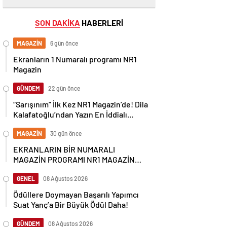
SON DAKİKA
HABERLERİ
MAGAZİN
6 gün önce
Ekranların 1 Numaralı programı NR1
Magazin
GÜNDEM
22 gün önce
“Sarışınım” İlk Kez NR1 Magazin’de! Dila
Kalafatoğlu’ndan Yazın En İddialı
Yorumu
MAGAZİN
30 gün önce
EKRANLARIN BİR NUMARALI
MAGAZİN PROGRAMI NR1 MAGAZİN
YİNE GÜNDEMİ SALLAYACAK
GENEL
08 Ağustos 2026
Ödüllere Doymayan Başarılı Yapımcı
Suat Yanç’a Bir Büyük Ödül Daha!
GÜNDEM
08 Ağustos 2026