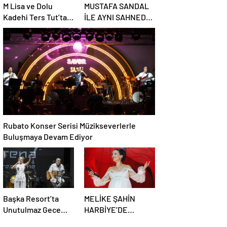
M Lisa ve Dolu
MUSTAFA SANDAL
Kadehi Ters Tut’tan
İLE AYNI SAHNEDE
Yeni İş Birliği:
PARLADI: AFRA’YA
“Vişne”
HARBİYE’DE BÜYÜK
ALKIŞ
Rubato Konser Serisi Müzikseverlerle
Buluşmaya Devam Ediyor
Başka Resort’ta
MELİKE ŞAHİN
Unutulmaz Gece
HARBİYE’DE
Özülkü Çifti
BİNLERCE