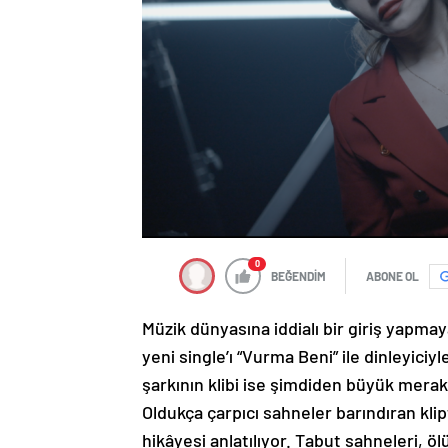
0
BEĞENDİM
ABONE OL
Müzik dünyasına iddialı bir giriş yapma
yeni single’ı “Vurma Beni” ile dinleyici
şarkının klibi ise şimdiden büyük mer
Oldukça çarpıcı sahneler barındıran kli
hikâyesi anlatılıyor. Tabut sahneleri, ö