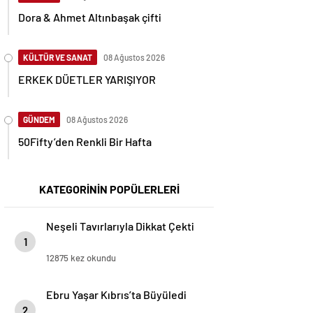
Dora & Ahmet Altınbaşak çifti
KÜLTÜR VE SANAT
08 Ağustos 2026
ERKEK DÜETLER YARIŞIYOR
GÜNDEM
08 Ağustos 2026
50Fifty’den Renkli Bir Hafta
KATEGORİNİN POPÜLERLERİ
Neşeli Tavırlarıyla Dikkat Çekti
1
12875 kez okundu
Ebru Yaşar Kıbrıs’ta Büyüledi
2