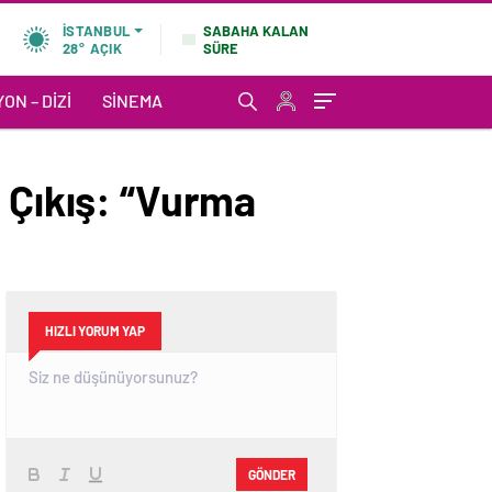
SABAHA KALAN
İSTANBUL
SÜRE
28°
AÇIK
ON – DIZI
SINEMA
 Çıkış: “Vurma
HIZLI YORUM YAP
GÖNDER