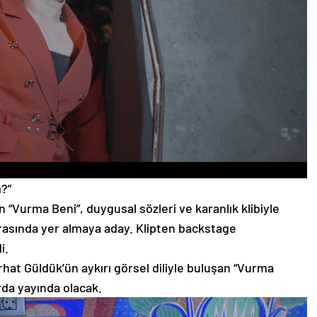
?”
 “Vurma Beni”, duygusal sözleri ve karanlık klibiyle
arasında yer almaya aday. Klipten backstage
i.
rhat Güldük’ün aykırı görsel diliyle buluşan “Vurma
arda yayında olacak.