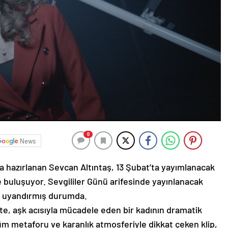
0
News
ya hazırlanan Sevcan Altıntaş, 13 Şubat’ta yayımlanacak
yle buluşuyor. Sevgililer Günü arifesinde yayınlanacak
ak uyandırmış durumda.
pte, aşk acısıyla mücadele eden bir kadının dramatik
lüm metaforu ve karanlık atmosferiyle dikkat çeken klip,