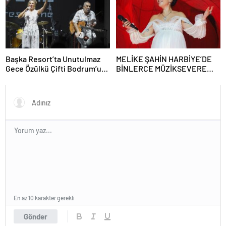
Başka Resort’ta Unutulmaz
MELİKE ŞAHİN HARBİYE’DE
Gece Özülkü Çifti Bodrum’u
BİNLERCE MÜZİKSEVERE
Büyüledi
UNUTULMAZ BİR GECE
YAŞATTI!
En az 10 karakter gerekli
Gönder