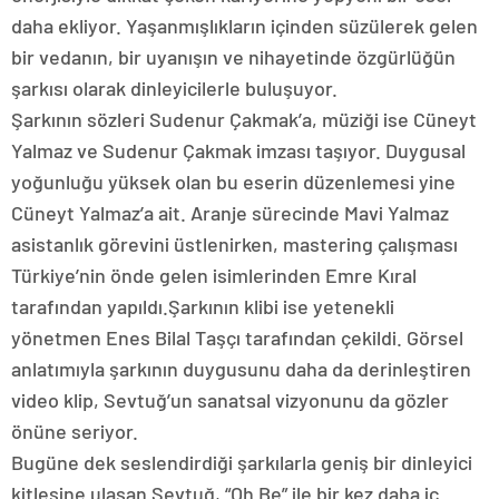
daha ekliyor. Yaşanmışlıkların içinden süzülerek gelen
bir vedanın, bir uyanışın ve nihayetinde özgürlüğün
şarkısı olarak dinleyicilerle buluşuyor.
Şarkının sözleri Sudenur Çakmak’a, müziği ise Cüneyt
Yalmaz ve Sudenur Çakmak imzası taşıyor. Duygusal
yoğunluğu yüksek olan bu eserin düzenlemesi yine
Cüneyt Yalmaz’a ait. Aranje sürecinde Mavi Yalmaz
asistanlık görevini üstlenirken, mastering çalışması
Türkiye’nin önde gelen isimlerinden Emre Kıral
tarafından yapıldı.Şarkının klibi ise yetenekli
yönetmen Enes Bilal Taşçı tarafından çekildi. Görsel
anlatımıyla şarkının duygusunu daha da derinleştiren
video klip, Sevtuğ’un sanatsal vizyonunu da gözler
önüne seriyor.
Bugüne dek seslendirdiği şarkılarla geniş bir dinleyici
kitlesine ulaşan Sevtuğ, “Oh Be” ile bir kez daha iç