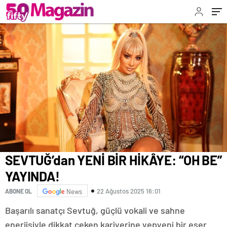
SEVTUĞ’dan YENİ BİR HİKÂYE: “OH BE”
YAYINDA!
22 Ağustos 2025 16:01
ABONE OL
News
Başarılı sanatçı Sevtuğ, güçlü vokali ve sahne
enerjisiyle dikkat çeken kariyerine yepyeni bir eser