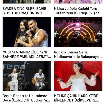
SVADBA ZİNCİRLERİ SAHİBİ
M Lisa ve Dolu Kadehi Ters
SEMİH HOT YAŞGÜNÜNÜ
Tut’tan Yeni İş Birliği: “Vişne”
SANAT VE CEMİYET
DÜNYASININ ÜNLÜ
İSİMLERİYLE KUTLADI!
MUSTAFA SANDAL İLE AYNI
Rubato Konser Serisi
SAHNEDE PARLADI: AFRA’YA
Müzikseverlerle Buluşmaya
HARBİYE’DE BÜYÜK ALKIŞ
Devam Ediyor
Başka Resort’ta Unutulmaz
MELİKE ŞAHİN HARBİYE’DE
Gece Özülkü Çifti Bodrum’u
BİNLERCE MÜZİKSEVERE
Büyüledi
UNUTULMAZ BİR GECE