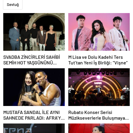
Sevtuğ
SVADBA ZİNCİRLERİ SAHİBİ
M Lisa ve Dolu Kadehi Ters
SEMİH HOT YAŞGÜNÜNÜ
Tut’tan Yeni İş Birliği: “Vişne”
SANAT VE CEMİYET
DÜNYASININ ÜNLÜ
İSİMLERİYLE KUTLADI!
MUSTAFA SANDAL İLE AYNI
Rubato Konser Serisi
SAHNEDE PARLADI: AFRA’YA
Müzikseverlerle Buluşmaya
HARBİYE’DE BÜYÜK ALKIŞ
Devam Ediyor