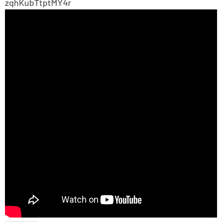
zqhKubTtptMY4r