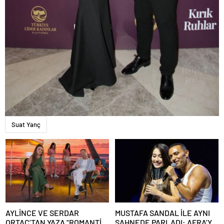
Suat Yanç
AYLİNCE VE SERDAR
MUSTAFA SANDAL İLE AYNI
ORTAÇ’TAN YAZA “ROMANTİK
SAHNEDE PARLADI: AFRA’YA