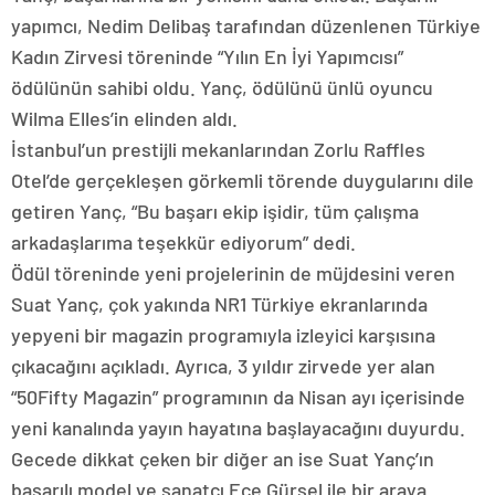
yapımcı, Nedim Delibaş tarafından düzenlenen Türkiye
Kadın Zirvesi töreninde “Yılın En İyi Yapımcısı”
ödülünün sahibi oldu. Yanç, ödülünü ünlü oyuncu
Wilma Elles’in elinden aldı.
İstanbul’un prestijli mekanlarından Zorlu Raffles
Otel’de gerçekleşen görkemli törende duygularını dile
getiren Yanç, “Bu başarı ekip işidir, tüm çalışma
arkadaşlarıma teşekkür ediyorum” dedi.
Ödül töreninde yeni projelerinin de müjdesini veren
Suat Yanç, çok yakında NR1 Türkiye ekranlarında
yepyeni bir magazin programıyla izleyici karşısına
çıkacağını açıkladı. Ayrıca, 3 yıldır zirvede yer alan
“50Fifty Magazin” programının da Nisan ayı içerisinde
yeni kanalında yayın hayatına başlayacağını duyurdu.
Gecede dikkat çeken bir diğer an ise Suat Yanç’ın
başarılı model ve sanatçı Ece Gürsel ile bir araya