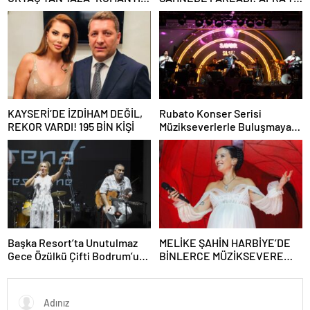
AŞK” BOMBASI!
HARBİYE’DE BÜYÜK ALKIŞ
KAYSERİ’DE İZDİHAM DEĞİL,
Rubato Konser Serisi
REKOR VARDI! 195 BİN KİŞİ
Müzikseverlerle Buluşmaya
Devam Ediyor
Başka Resort’ta Unutulmaz
MELİKE ŞAHİN HARBİYE’DE
Gece Özülkü Çifti Bodrum’u
BİNLERCE MÜZİKSEVERE
Büyüledi
UNUTULMAZ BİR GECE
YAŞATTI!