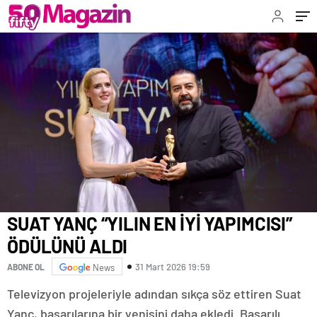
SUAT YANÇ “YILIN EN İYİ YAPIMCISI”
ÖDÜLÜNÜ ALDI
31 Mart 2026 19:59
ABONE OL
News
Televizyon projeleriyle adından sıkça söz ettiren Suat
Yanç, başarılarına bir yenisini daha ekledi. Başarılı