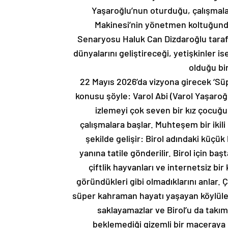
Yaşaroğlu’nun oturduğu, çalışmaları
Makinesi’nin yönetmen koltuğunda
Senaryosu Haluk Can Dizdaroğlu tarafı
dünyalarını geliştireceği, yetişkinler i
olduğu bi
22 Mayıs 2026’da vizyona girecek ‘Süpe
konusu şöyle: Varol Abi (Varol Yaşaroğl
izlemeyi çok seven bir kız çocuğ
çalışmalara başlar. Muhteşem bir ikili
şekilde gelişir: Birol adındaki küçük
yanına tatile gönderilir. Birol için ba
çiftlik hayvanları ve internetsiz bi
göründükleri gibi olmadıklarını anlar. Ç
süper kahraman hayatı yaşayan köylüler
saklayamazlar ve Birol’u da takıma 
beklemediği gizemli bir maceraya 