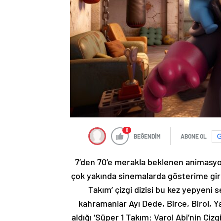
0
BEĞENDİM
ABONE OL
7’den 70’e merakla beklenen animasyon 
çok yakında sinemalarda gösterime girece
Takım’ çizgi dizisi bu kez yepyeni
kahramanlar Ayı Dede, Birce, Birol, Y
aldığı ‘Süper 1 Takım: Varol Abi’nin Çiz