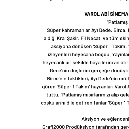
VAROL ABİ SİNEMA
“Patlamış 
Süper kahramanlar Ayı Dede, Birce, 
aldığı Kral Şakir, Fil Necati ve tüm eki
aksiyona dönüşen ‘Süper 1 Takım: Var
izleyenleri heyecana boğdu. Yayınla
heyecanlı bir şekilde hayallerini anlatı
Gece’nin düşlerini gerçeğe dönüştü
Birce’nin taktikleri, Ayı Dede’nin m
gören ‘Süper 1 Takım’ hayranları Varol
tuttu. “Patlamış mısırlarımızı alıp gele
coşkularını dile getiren fanlar ‘Süper 1 T
Aksiyon ve eğlencenin
Grafi2000 Prodüksiyon tarafından gerçe