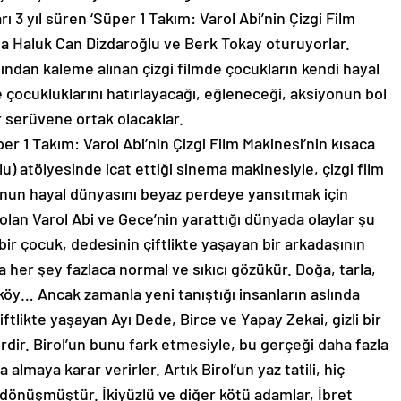
 3 yıl süren ‘Süper 1 Takım: Varol Abi’nin Çizgi Film
 Haluk Can Dizdaroğlu ve Berk Tokay oturuyorlar.
ndan kaleme alınan çizgi filmde çocukların kendi hayal
se çocukluklarını hatırlayacağı, eğleneceği, aksiyonun bol
r serüvene ortak olacaklar.
r 1 Takım: Varol Abi’nin Çizgi Film Makinesi’nin kısaca
u) atölyesinde icat ettiği sinema makinesiyle, çizgi film
unun hayal dünyasını beyaz perdeye yansıtmak için
 olan Varol Abi ve Gece’nin yarattığı dünyada olaylar şu
 bir çocuk, dedesinin çiftlikte yaşayan bir arkadaşının
şta her şey fazlaca normal ve sıkıcı gözükür. Doğa, tarla,
r köy… Ancak zamanla yeni tanıştığı insanların aslında
iftlikte yaşayan Ayı Dede, Birce ve Yapay Zekai, gizli bir
dir. Birol’un bunu fark etmesiyle, bu gerçeği daha fazla
almaya karar verirler. Artık Birol’un yaz tatili, hiç
dönüşmüştür. İkiyüzlü ve diğer kötü adamlar, İbret