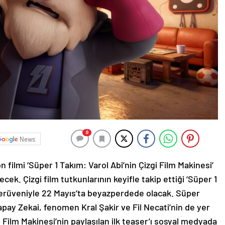
0
News
filmi ‘Süper 1 Takım: Varol Abi’nin Çizgi Film Makinesi’
k. Çizgi film tutkunlarının keyifle takip ettiği ‘Süper 1
 serüveniyle 22 Mayıs’ta beyazperdede olacak. Süper
apay Zekai, fenomen Kral Şakir ve Fil Necati’nin de yer
gi Film Makinesi’nin paylaşılan ilk teaser’ı sosyal medyada