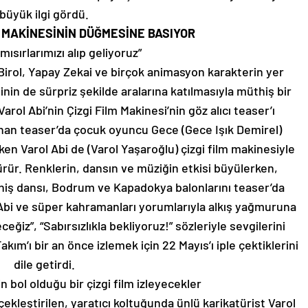
büyük ilgi gördü.
 MAKİNESİNİN DÜĞMESİNE BASIYOR
mısırlarımızı alıp geliyoruz”
Birol, Yapay Zekai ve birçok animasyon karakterin yer
ninin de sürpriz şekilde aralarına katılmasıyla müthiş bir
ol Abi’nin Çizgi Film Makinesi’nin göz alıcı teaser’ı
nan teaser’da çocuk oyuncu Gece (Gece Işık Demirel)
rken Varol Abi de (Varol Yaşaroğlu) çizgi film makinesiyle
rür. Renklerin, dansın ve müziğin etkisi büyülerken,
üthiş dansı, Bodrum ve Kapadokya balonlarını teaser’da
 Abi ve süper kahramanları yorumlarıyla alkış yağmuruna
ceğiz”, “Sabırsızlıkla bekliyoruz!” sözleriyle sevgilerini
akım’ı bir an önce izlemek için 22 Mayıs’ı iple çektiklerini
dile getirdi.
 bol olduğu bir çizgi film izleyecekler
kleştirilen, yaratıcı koltuğunda ünlü karikatürist Varol