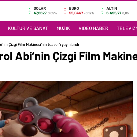
DOLAR
EURO
ALTIN
47,6627
55,0447
6.495,77
0.05%
-0.12%
0,05
KÜLTÜR VE SANAT
MÜZIK
VIDEO HABER
TELEVIZY
i’nin Çizgi Film Makinesi’nin teaser’ı yayınlandı
ol Abi’nin Çizgi Film Makine