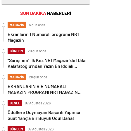
SON DAKİKA
HABERLERİ
MAGAZİN
4 gün önce
Ekranların 1 Numaralı programı NR1
Magazin
GÜNDEM
20 gün önce
“Sarışınım” İlk Kez NR1 Magazin’de! Dila
Kalafatoğlu’ndan Yazın En İddialı
Yorumu
MAGAZİN
28 gün önce
EKRANLARIN BİR NUMARALI
MAGAZİN PROGRAMI NR1 MAGAZİN
YİNE GÜNDEMİ SALLAYACAK
GENEL
07 Ağustos 2026
Ödüllere Doymayan Başarılı Yapımcı
Suat Yanç’a Bir Büyük Ödül Daha!
GÜNDEM
07 Ağustos 2026