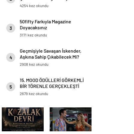
yapıldı!
4254 kez okundu
50fifty Farkıyla Magazine
Doyacaksınız
3
3171 kez okundu
Geçmişiyle Savaşan İskender,
Aşkına Sahip Çıkabilecek Mi?
4
2908 kez okundu
15. MOOD ÖDÜLLERİ GÖRKEMLİ
BİR TÖRENLE GERÇEKLEŞTİ
5
2679 kez okundu