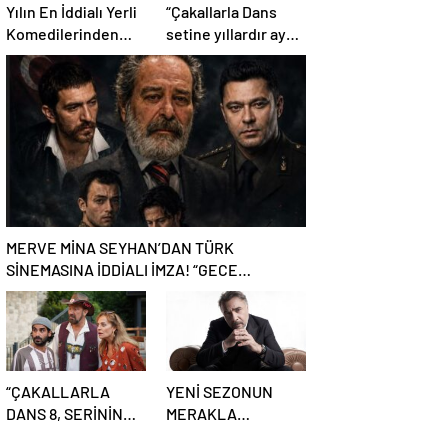
Yılın En İddialı Yerli
“Çakallarla Dans
Komedilerinden
setine yıllardır aynı
“Kozalak Devri” 7
heyecanla
Ağustos’ta
gidiyorum”
Vizyonda
MERVE MİNA SEYHAN’DAN TÜRK
SİNEMASINA İDDİALI İMZA! “GECE
BÖLÜNÜRKEN” DEV OYUNCU KADROSU VE
YAPAY ZEKÂ SÜRPRİZİYLE GELİYOR
“ÇAKALLARLA
YENİ SEZONUN
DANS 8, SERİNİN
MERAKLA
EN KOMİK
BEKLENEN DİZİSİ