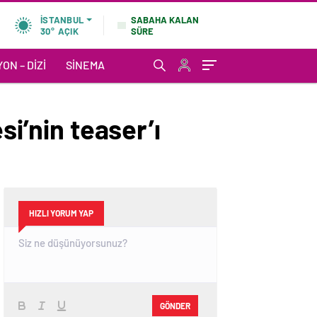
SABAHA KALAN
İSTANBUL
SÜRE
30°
AÇIK
ON – DIZI
SINEMA
si’nin teaser’ı
HIZLI YORUM YAP
GÖNDER