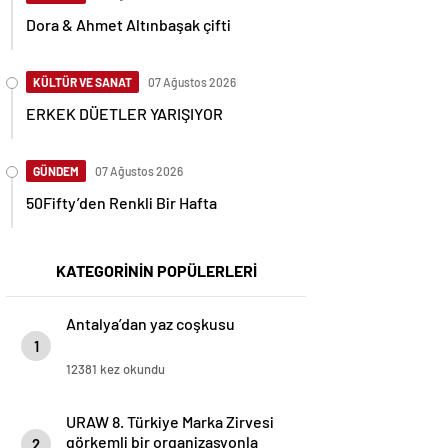
Dora & Ahmet Altınbaşak çifti
KÜLTÜR VE SANAT
07 Ağustos 2026
ERKEK DÜETLER YARIŞIYOR
GÜNDEM
07 Ağustos 2026
50Fifty’den Renkli Bir Hafta
KATEGORİNİN POPÜLERLERİ
Antalya’dan yaz coşkusu
1
12381 kez okundu
URAW 8. Türkiye Marka Zirvesi
görkemli bir organizasyonla
2