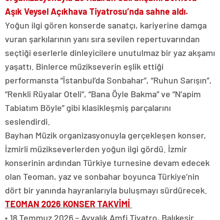
Aşık Veysel Açıkhava Tiyatrosu’nda sahne aldı.
Yoğun ilgi gören konserde sanatçı, kariyerine damga
vuran şarkılarının yanı sıra sevilen repertuvarından
seçtiği eserlerle dinleyicilere unutulmaz bir yaz akşamı
yaşattı. Binlerce müzikseverin eşlik ettiği
performansta “İstanbul’da Sonbahar”, “Ruhun Sarışın”,
“Renkli Rüyalar Oteli”, “Bana Öyle Bakma” ve “N’apim
Tabiatım Böyle” gibi klasikleşmiş parçalarını
seslendirdi.
Bayhan Müzik organizasyonuyla gerçekleşen konser,
İzmirli müzikseverlerden yoğun ilgi gördü. İzmir
konserinin ardından Türkiye turnesine devam edecek
olan Teoman, yaz ve sonbahar boyunca Türkiye’nin
dört bir yanında hayranlarıyla buluşmayı sürdürecek.
TEOMAN 2026 KONSER TAKVİMİ
• 18 Temmuz 2026 – Ayvalık Amfi Tiyatro, Balıkesir