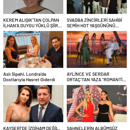
KEREM ALIŞIK’TAN ÇOLPAN
SVADBA ZİNCİRLERİ SAHİBİ
İLHAN’A DUYGU YÜKLÜ ŞİİR:
SEMİH HOT YAŞGÜNÜNÜ
“Bir Attila İlhan şiirinden
SANAT VE CEMİYET
çıkmıştı sanki”
DÜNYASININ ÜNLÜ
İSİMLERİYLE KUTLADI!
Aslı Sipahi, Londra’da
AYLİNCE VE SERDAR
Dostlarıyla Hasret Giderdi
ORTAÇ’TAN YAZA “ROMANTİK
AŞK” BOMBASI!
KAYSERİ’DE İZDİHAM DEĞİL,
SAHNELERİN ALBÜMSÜZ