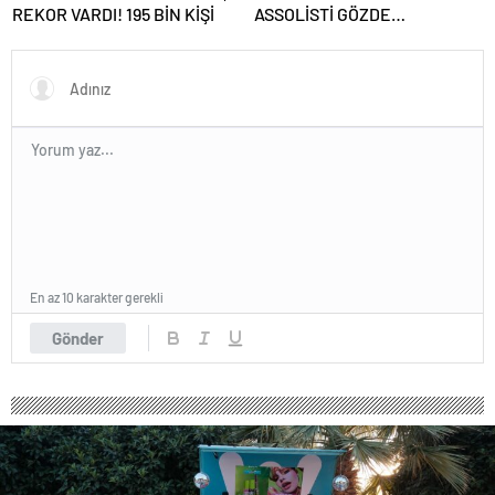
REKOR VARDI! 195 BİN KİŞİ
ASSOLİSTİ GÖZDE
DEMİRBİLEK, NR1
MAGAZİN’DE: “SON ASSOLİST
OLARAK VAR OLACAĞIM!”
En az 10 karakter gerekli
Gönder