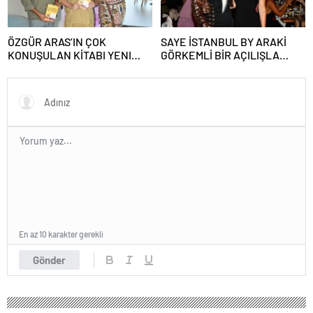
ÖZGÜR ARAS’IN ÇOK
SAYE İSTANBUL BY ARAKİ
KONUŞULAN KİTABI YENI
GÖRKEMLİ BİR AÇILIŞLA
BASKISINI TITANIC LUXURY
KAPILARINI AÇTI!
COLLECTION BODRUM’DA
KUTLADI
En az 10 karakter gerekli
Gönder