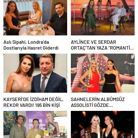
Aslı Sipahi, Londra’da
AYLİNCE VE SERDAR
Dostlarıyla Hasret Giderdi
ORTAÇ’TAN YAZA “ROMANTİK
AŞK” BOMBASI!
KAYSERİ’DE İZDİHAM DEĞİL,
SAHNELERİN ALBÜMSÜZ
REKOR VARDI! 195 BİN KİŞİ
ASSOLİSTİ GÖZDE
DEMİRBİLEK, NR1
MAGAZİN’DE: “SON ASSOLİST
OLARAK VAR OLACAĞIM!”