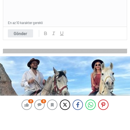
En az 10 karakter gerekli
Gönder
0
0
0
0