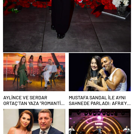
AYLİNCE VE SERDAR
MUSTAFA SANDAL İLE AYNI
ORTAÇ’TAN YAZA “ROMANTİK
SAHNEDE PARLADI: AFRA’YA
AŞK” BOMBASI!
HARBİYE’DE BÜYÜK ALKIŞ