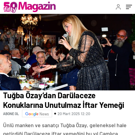
Tuğba Özay’dan Darülaceze
Konuklarına Unutulmaz İftar Yemeği
20 Mart 2025 12:20
ABONE OL
News
Ünlü manken ve sanatçı Tuğba Özay, geleneksel hale
getirdiği Darülaceze iftar yemeğini bu yıl Çamlıca