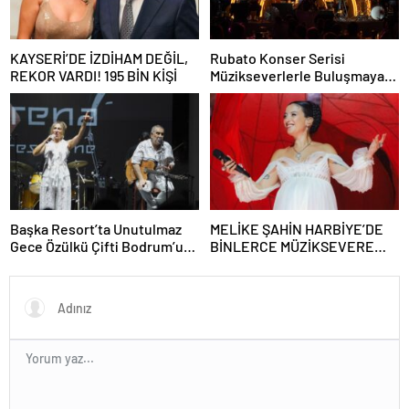
KAYSERİ’DE İZDİHAM DEĞİL,
Rubato Konser Serisi
REKOR VARDI! 195 BİN KİŞİ
Müzikseverlerle Buluşmaya
Devam Ediyor
Başka Resort’ta Unutulmaz
MELİKE ŞAHİN HARBİYE’DE
Gece Özülkü Çifti Bodrum’u
BİNLERCE MÜZİKSEVERE
Büyüledi
UNUTULMAZ BİR GECE
YAŞATTI!