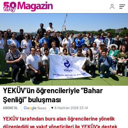
YEKÜV’ün öğrencileriyle “Bahar
Şenliği” buluşması
8 Haziran 2026 23:41
ABONE OL
News
YEKÜV tarafından burs alan öğrencilerine yönelik
düzenlediği ve vakıf yöneticileri ile YEKÜV’e destek