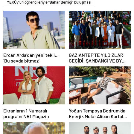
YEKÜV’ün öğrencileriyle “Bahar Şenliği” buluşması
Ercan Arda’dan yeni tekli…
GAZİANTEP’TE YILDIZLAR
‘Bu sevda bitmez’
GEÇİDİ: ŞAMDANCI VE BY
MUSTAFA AÇILIŞI İLE GREEN
PARK’TA GÖRKEMLİ GALA
Ekranların 1 Numaralı
Yoğun Tempoya Bodrum’da
programı NR1 Magazin
Enerjik Mola: Alican Kartal
Castel Yapım İçin Düğmeye
Bastı!