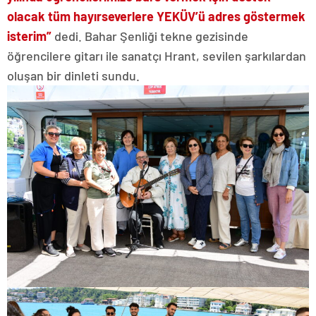
olacak tüm hayırseverlere YEKÜV’ü adres göstermek
isterim”
dedi. Bahar Şenliği tekne gezisinde
öğrencilere gitarı ile sanatçı Hrant, sevilen şarkılardan
oluşan bir dinleti sundu.