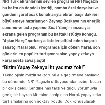
NR1 Türk ekranlarının sevilen programı NR1 Magazin
bu hafta da dopdolu içeriği, bomba özel dosyaları ve
gündem yaratacak konuklarıyla ekran başındakileri
büyülemeye hazırlanıyor. Zeynep Bozkaya’nın enerjik
sunumu ve usta yapımcı Suat Yanç’ın imzasıyla
ekrana gelen programın bu haftaki stüdyo konuğu,
“Aşkın Marşı” şarkısıyla listeleri altüst eden başarılı
sanatçı Maral oldu. Programda için döken Maral, son
günlerin en popüler tartışması olan yapay zekaya
karşı adeta savaş açtı!
“Bizim Yapay Zekaya İhtiyacımız Yok!”
Teknolojinin müzik sektörünü ele geçirmeye başladığı
bu dönemde, NR1 Magazin stüdyosundan ezber bozan
bir çıkış geldi. Kendine has tarzı ve güçlü yorumuyla
geniş bir hayran kitlesine sahip olan Maral, yapay zeka
tartışmalarına son noktayı koydu. Çok konuşulacak