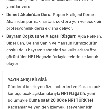
yanıtlar verdi.
Demet Akalın’dan Ders:
Popun kraliçesi Demet
Akalın’dan parmak ısırtan, sektöre yön verecek bir
profesyonellik dersi ekrana geliyor.
Bayram Coşkusu ve Alaçatı Rüzgarı:
Ajda Pekkan,
Sibel Can, Selami Şahin ve Mahsun Kırmızıgül’ün
coşku dolu bayram sahneleri ve kulis arkası özel
görüntüler NR1 Magazin farkıyla evlerinize konuk
oluyor.
YAYIN AKIŞI BİLGİSİ:
Gündemi belirleyen özel haberleri ve Maral’ın çok
konuşulacak açıklamalarıyla
NR1 Magazin
, yeni
bölümüyle
Cuma saat 20.00’de NR1 TÜRK’te!
Kaçıranlar ve yeniden izlemek isteyenler için