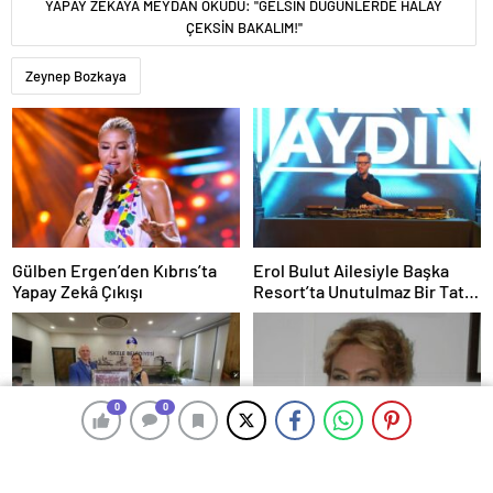
YAPAY ZEKAYA MEYDAN OKUDU: "GELSİN DÜĞÜNLERDE HALAY
ÇEKSİN BAKALIM!"
Zeynep Bozkaya
Gülben Ergen’den Kıbrıs’ta
Erol Bulut Ailesiyle Başka
Yapay Zekâ Çıkışı
Resort’ta Unutulmaz Bir Tatil
Yaşadı
0
0
0
0
DND Cyprus ve DND Larnaka
KEREM ALIŞIK’TAN ÇOLPAN