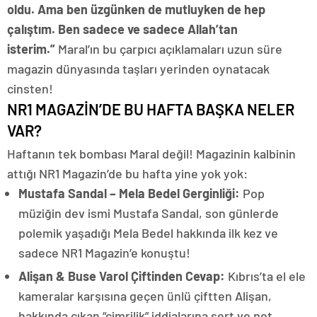
oldu. Ama ben üzgünken de mutluyken de hep
çalıştım. Ben sadece ve sadece Allah’tan
isterim.”
Maral’ın bu çarpıcı açıklamaları uzun süre
magazin dünyasında taşları yerinden oynatacak
cinsten!
NR1 MAGAZİN’DE BU HAFTA BAŞKA NELER
VAR?
Haftanın tek bombası Maral değil! Magazinin kalbinin
attığı NR1 Magazin’de bu hafta yine yok yok:
Mustafa Sandal – Mela Bedel Gerginliği:
Pop
müziğin dev ismi Mustafa Sandal, son günlerde
polemik yaşadığı Mela Bedel hakkında ilk kez ve
sadece NR1 Magazin’e konuştu!
Alişan & Buse Varol Çiftinden Cevap:
Kıbrıs’ta el ele
kameralar karşısına geçen ünlü çiftten Alişan,
hakkında çıkan “cimrilik” iddialarına sert ve net