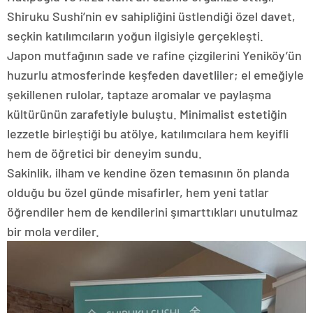
Shiruku Sushi’nin ev sahipliğini üstlendiği özel davet,
seçkin katılımcıların yoğun ilgisiyle gerçekleşti.
Japon mutfağının sade ve rafine çizgilerini Yeniköy’ün
huzurlu atmosferinde keşfeden davetliler; el emeğiyle
şekillenen rulolar, taptaze aromalar ve paylaşma
kültürünün zarafetiyle buluştu. Minimalist estetiğin
lezzetle birleştiği bu atölye, katılımcılara hem keyifli
hem de öğretici bir deneyim sundu.
Sakinlik, ilham ve kendine özen temasının ön planda
olduğu bu özel günde misafirler, hem yeni tatlar
öğrendiler hem de kendilerini şımarttıkları unutulmaz
bir mola verdiler.