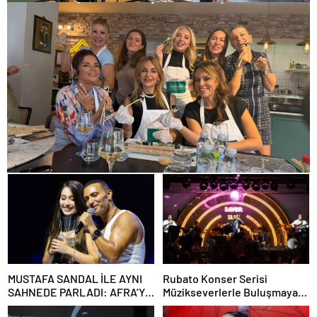
MUSTAFA SANDAL İLE AYNI
Rubato Konser Serisi
SAHNEDE PARLADI: AFRA’YA
Müzikseverlerle Buluşmaya
HARBİYE’DE BÜYÜK ALKIŞ
Devam Ediyor