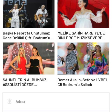
Başka Resort’ta Unutulmaz
MELİKE ŞAHİN HARBİYE’DE
Gece Özülkü Çifti Bodrum’u
BİNLERCE MÜZİKSEVERE
Büyüledi
UNUTULMAZ BİR GECE
YAŞATTI!
SAHNELERİN ALBÜMSÜZ
Demet Akalın, Sefo ve LVBEL
ASSOLİSTİ GÖZDE
C5 Bodrum’u Salladı
DEMİRBİLEK, NR1
MAGAZİN’DE: “SON ASSOLİST
OLARAK VAR OLACAĞIM!”