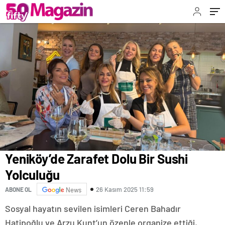
Yeniköy’de Zarafet Dolu Bir Sushi
Yolculuğu
26 Kasım 2025 11:59
ABONE OL
News
Sosyal hayatın sevilen isimleri Ceren Bahadır
Hatipoğlu ve Arzu Kunt’un özenle organize ettiği,