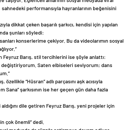
 taşıyor. Eğlenceli anlarının sosyal medyada viral
sahnedeki performansıyla hayranlarının beğenisini
zıyla dikkat çeken başarılı şarkıcı, kendisi için yapılan
ında şunları söyledi:
sanları konserlerime çekiyor. Bu da videolarımın sosyal
ğlıyor.”
eyruz Barış, stil tercihlerini ise şöyle anlattı:
m değiştiriyorum. Saten elbiseleri seviyorum; dans
um.”
ş, özellikle “Hüsran” adlı parçasını aşk acısıyla
cem Sana” şarkısının ise her geçen gün daha fazla
aldığını dile getiren Feyruz Barış, yeni projeler için
in çok önemli” dedi.