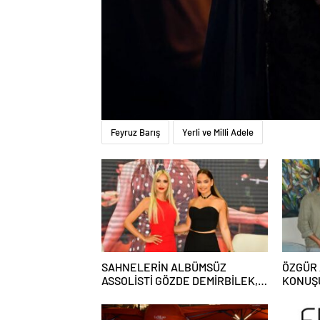
Feyruz Barış
Yerli ve Milli Adele
SAHNELERİN ALBÜMSÜZ
ÖZGÜR 
ASSOLİSTİ GÖZDE DEMİRBİLEK,
KONUŞU
NR1 MAGAZİN’DE: “SON ASSOLİST
BASKIS
OLARAK VAR OLACAĞIM!”
COLLE