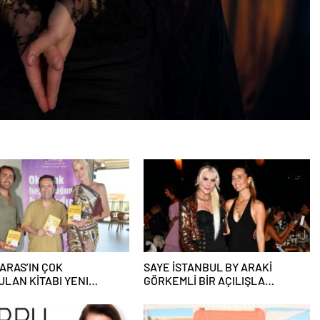
ARAS’IN ÇOK
SAYE İSTANBUL BY ARAKİ
LAN KİTABI YENI
GÖRKEMLİ BİR AÇILIŞLA
INI TITANIC LUXURY
KAPILARINI AÇTI!
CTION BODRUM’DA