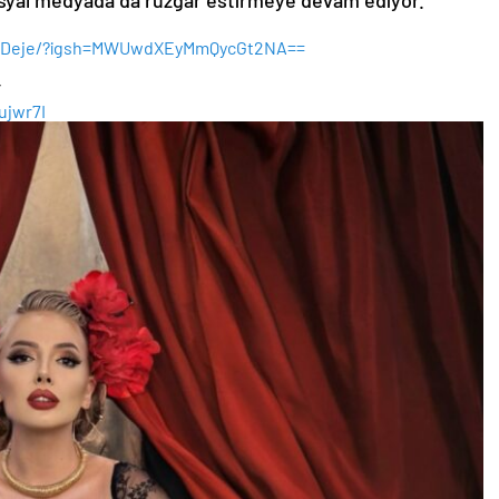
osyal medyada da rüzgâr estirmeye devam ediyor.
Deje/?igsh=
MWUwdXEyMmQycGt2NA==
”
ujwr7I