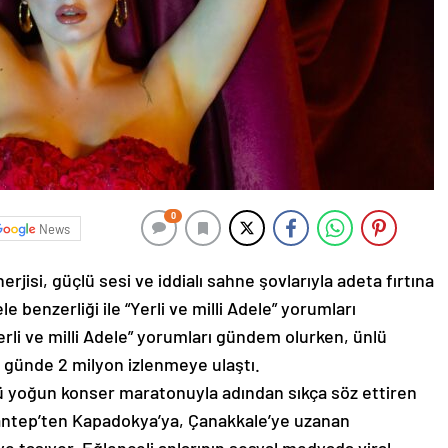
0
News
rjisi, güçlü sesi ve iddialı sahne şovlarıyla adeta fırtına
ele benzerliği ile “Yerli ve milli Adele” yorumları
erli ve milli Adele” yorumları gündem olurken, ünlü
2 günde 2 milyon izlenmeye ulaştı.
ü yoğun konser maratonuyla adından sıkça söz ettiren
iantep’ten Kapadokya’ya, Çanakkale’ye uzanan