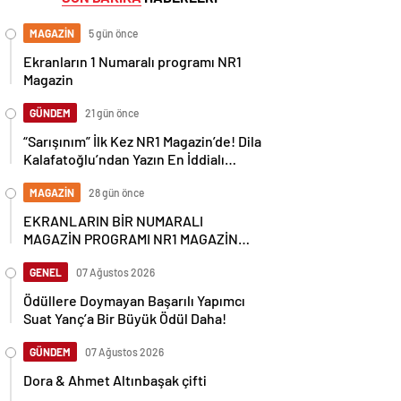
MAGAZİN
5 gün önce
Ekranların 1 Numaralı programı NR1
Magazin
GÜNDEM
21 gün önce
“Sarışınım” İlk Kez NR1 Magazin’de! Dila
Kalafatoğlu’ndan Yazın En İddialı
Yorumu
MAGAZİN
28 gün önce
EKRANLARIN BİR NUMARALI
MAGAZİN PROGRAMI NR1 MAGAZİN
YİNE GÜNDEMİ SALLAYACAK
GENEL
07 Ağustos 2026
Ödüllere Doymayan Başarılı Yapımcı
Suat Yanç’a Bir Büyük Ödül Daha!
GÜNDEM
07 Ağustos 2026
Dora & Ahmet Altınbaşak çifti