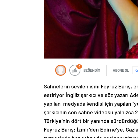
0
BEĞENDİM
ABONE OL
Sahnelerin sevilen ismi Feyruz Barış, ene
estiriyor.İngiliz şarkıcı ve söz yazarı Ad
yapılan medyada kendisi için yapılan “y
şarkıcının son sahne videosu yalnızca 
Türkiye’nin dört bir yanında sürdürdüğ
Feyruz Barış; İzmir’den Edirne’ye, Gaz