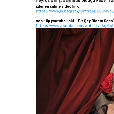
Feyruz Barış, sahnede olduğu kadar s
izlenen sahne video link
https://www.instagram.com/
reel/DSUyWbL
son klip youtube linki -“Bir Şey Dicem Sana
https://www.youtube.com/watch?
v=AgPoA