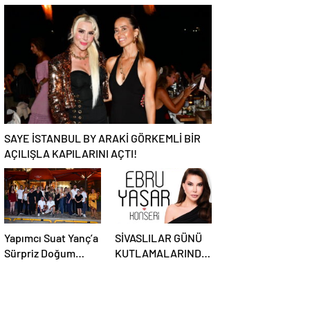
ASSOLİSTİ GÖZDE
KİTABI YENI
DEMİRBİLEK, NR1
BASKISINI TITANIC
MAGAZİN’DE: “SON
LUXURY
ASSOLİST OLARAK
COLLECTION
VAR OLACAĞIM!”
BODRUM’DA
KUTLADI
SAYE İSTANBUL BY ARAKİ GÖRKEMLİ BİR
AÇILIŞLA KAPILARINI AÇTI!
Yapımcı Suat Yanç’a
SİVASLILAR GÜNÜ
Sürpriz Doğum
KUTLAMALARINDA
Günü Kutlaması!
EBRU YAŞAR
RÜZGARI ESECEK!