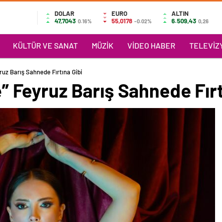
DOLAR
EURO
ALTIN
47,7043
55,0178
6.509,43
0.16%
-0.02%
0,26
KÜLTÜR VE SANAT
MÜZIK
VIDEO HABER
TELEVIZY
eyruz Barış Sahnede Fırtına Gibi
le” Feyruz Barış Sahnede Fırt