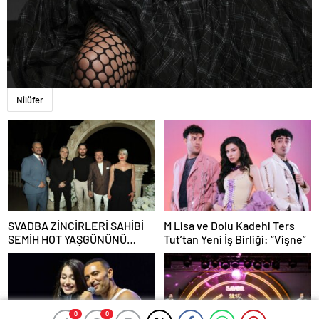
Nilüfer
SVADBA ZİNCİRLERİ SAHİBİ
M Lisa ve Dolu Kadehi Ters
SEMİH HOT YAŞGÜNÜNÜ
Tut’tan Yeni İş Birliği: “Vişne”
SANAT VE CEMİYET
DÜNYASININ ÜNLÜ
İSİMLERİYLE KUTLADI!
0
0
0
0