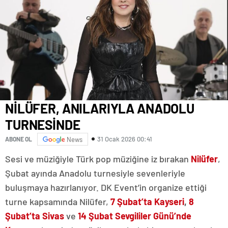
NİLÜFER, ANILARIYLA ANADOLU
TURNESİNDE
31 Ocak 2026 00:41
ABONE OL
News
Sesi ve müziğiyle Türk pop müziğine iz bırakan
Nilüfer
,
Şubat ayında Anadolu turnesiyle sevenleriyle
buluşmaya hazırlanıyor. DK Event’in organize ettiği
turne kapsamında Nilüfer,
7 Şubat’ta Kayseri
,
8
Şubat’ta Sivas
ve
14 Şubat Sevgililer Günü’nde