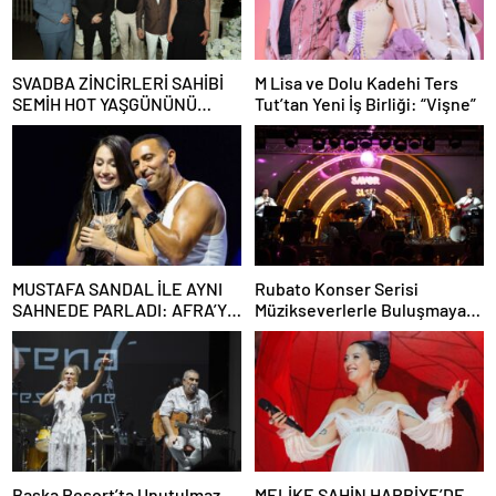
SVADBA ZİNCİRLERİ SAHİBİ
M Lisa ve Dolu Kadehi Ters
SEMİH HOT YAŞGÜNÜNÜ
Tut’tan Yeni İş Birliği: “Vişne”
SANAT VE CEMİYET
DÜNYASININ ÜNLÜ
İSİMLERİYLE KUTLADI!
MUSTAFA SANDAL İLE AYNI
Rubato Konser Serisi
SAHNEDE PARLADI: AFRA’YA
Müzikseverlerle Buluşmaya
HARBİYE’DE BÜYÜK ALKIŞ
Devam Ediyor
Başka Resort’ta Unutulmaz
MELİKE ŞAHİN HARBİYE’DE