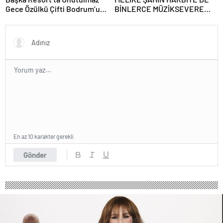
Gece Özülkü Çifti Bodrum’u
BİNLERCE MÜZİKSEVERE
Büyüledi
UNUTULMAZ BİR GECE
YAŞATTI!
En az 10 karakter gerekli
Gönder