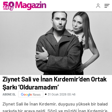
Ziynet Sali ve İnan Kırdemir’den Ortak
Şarkı ‘Olduramadım’
31 Ocak 2026 00:46
ABONE OL
News
Ziynet Sali ile İnan Kırdemir, duygusu yüksek bir balad
şarkıda bir araya geldi. Sözü ve müziği İnan Kırdemir’e,