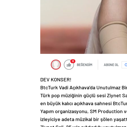
0
BEĞENDİM
ABONE OL
DEV KONSER!
BtcTurk Vadi Açıkhava’da Unutulmaz Bi
Türk pop müziğinin güçlü sesi Ziynet Sal
en büyük kalıcı açıkhava sahnesi BtcTur
Yapım organizasyonu, SM Production ve
izleyiciye adeta müzikal bir şölen yaşatt