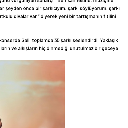
ğunu vurgulayan sanatçı, “Ben sahnesine, müziğine
er şeyden önce bir şarkıcıyım, şarkı söylüyorum, şarkı
kulu divalar var.” diyerek yeni bir tartışmanın fitilini
konserde Sali, toplamda 35 şarkı seslendirdi. Yaklaşık
ların ve alkışların hiç dinmediği unutulmaz bir geceye