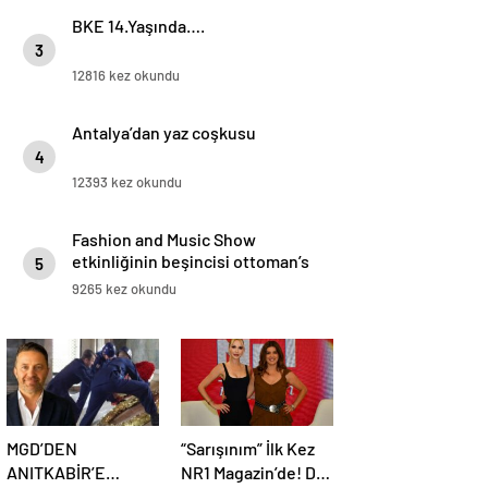
BKE 14.Yaşında….
3
12816 kez okundu
Antalya’dan yaz coşkusu
4
12393 kez okundu
Fashion and Music Show
etkinliğinin beşincisi ottoman’s
5
lıfe hotel deluxe’de gerçekleşti.
9265 kez okundu
MGD’DEN
“Sarışınım” İlk Kez
ANITKABİR’E
NR1 Magazin’de! Dila