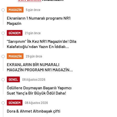
MAGAZİN
5 gün önce
Ekranların 1 Numaralı programı NR1
Magazin
GÜNDEM
21 gün önce
“Sarışınım” İlk Kez NR1 Magazin’de! Dila
Kalafatoğlu’ndan Yazın En İddialı
Yorumu
MAGAZİN
29 gün önce
EKRANLARIN BİR NUMARALI
MAGAZİN PROGRAMI NR1 MAGAZİN
YİNE GÜNDEMİ SALLAYACAK
GENEL
08 Ağustos 2026
Ödüllere Doymayan Başarılı Yapımcı
Suat Yanç’a Bir Büyük Ödül Daha!
GÜNDEM
08 Ağustos 2026
Dora & Ahmet Altınbaşak çifti