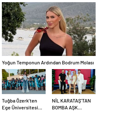
ANLAMLI ZİYARET
Kalafatoğlu’ndan
Yazın En İddialı
Yorumu
Yoğun Temponun Ardından Bodrum Molası
Tuğba Özerk’ten
NİL KARATAŞ’TAN
Ege Üniversitesi
BOMBA AŞK
Mezuniyetinde “Efe”
İTİRAFI: “BEN AŞK
Fırtınası! Gençler
KADINIYIM, ÜNLÜ
Coşkuyu Zirveye
BİR SEVGİLİ
Taşıdı
İSTİYORUM!”