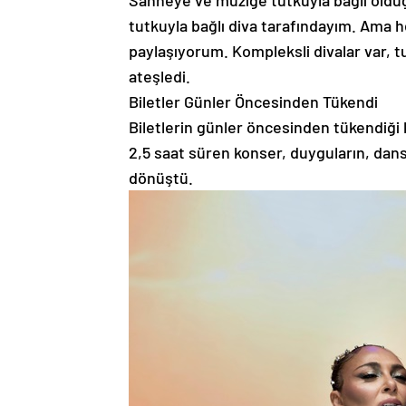
Sahneye ve müziğe tutkuyla bağlı oldu
tutkuyla bağlı diva tarafındayım. Ama h
paylaşıyorum. Kompleksli divalar var, tut
ateşledi.
Biletler Günler Öncesinden Tükendi
Biletlerin günler öncesinden tükendiği 
2,5 saat süren konser, duyguların, dans
dönüştü.