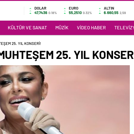
DOLAR
EURO
ALTIN
47,7436
55,2510
6.660,55
0.18%
0.32%
2,59
KÜLTÜR VE SANAT
MÜZIK
VIDEO HABER
TELEVIZY
TEŞEM 25. YIL KONSERİ!
MUHTEŞEM 25. YIL KONSER