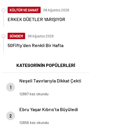
KÜLTÜR VE SANAT
08 Ağustos 2026
ERKEK DÜETLER YARIŞIYOR
GÜNDEM
08 Ağustos 2026
50Fifty’den Renkli Bir Hafta
KATEGORİNİN POPÜLERLERİ
Neşeli Tavırlarıyla Dikkat Çekti
1
12867 kez okundu
Ebru Yaşar Kıbrıs’ta Büyüledi
2
12856 kez okundu