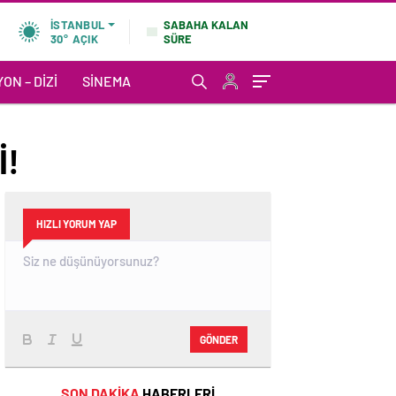
SABAHA KALAN
İSTANBUL
SÜRE
30°
AÇIK
ON – DIZI
SINEMA
İ!
HIZLI YORUM YAP
GÖNDER
SON DAKİKA
HABERLERİ