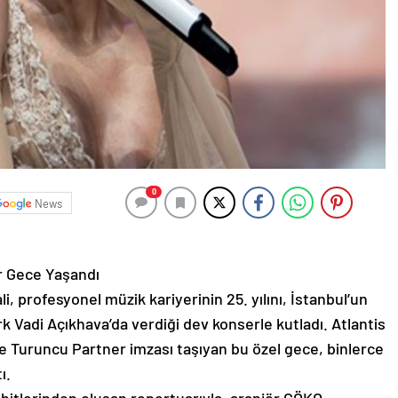
0
News
r Gece Yaşandı
i, profesyonel müzik kariyerinin 25. yılını, İstanbul’un
k Vadi Açıkhava’da verdiği dev konserle kutladı. Atlantis
 Turuncu Partner imzası taşıyan bu özel gece, binlerce
ı.