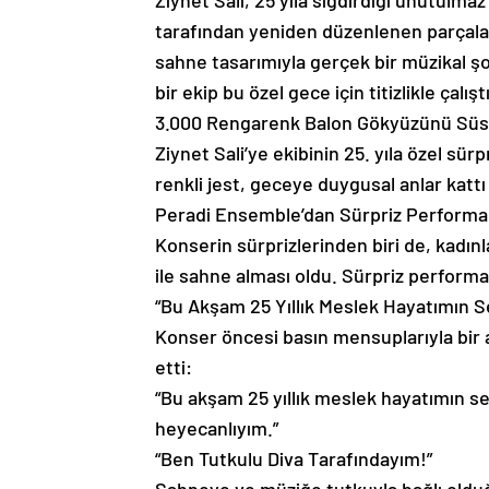
Ziynet Sali, 25 yıla sığdırdığı unutulma
tarafından yeniden düzenlenen parçaları
sahne tasarımıyla gerçek bir müzikal şov
bir ekip bu özel gece için titizlikle çalıştı
3.000 Rengarenk Balon Gökyüzünü Süs
Ziynet Sali’ye ekibinin 25. yıla özel sü
renkli jest, geceye duygusal anlar kattı
Peradi Ensemble’dan Sürpriz Perform
Konserin sürprizlerinden biri de, kadı
ile sahne alması oldu. Sürpriz performan
“Bu Akşam 25 Yıllık Meslek Hayatımın 
Konser öncesi basın mensuplarıyla bir a
etti:
“Bu akşam 25 yıllık meslek hayatımın 
heyecanlıyım.”
“Ben Tutkulu Diva Tarafındayım!”