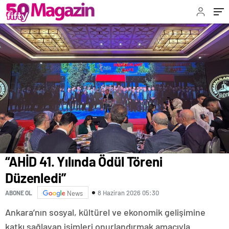
“AHİD 41. Yılında Ödül Töreni
Düzenledi”
8 Haziran 2026 05:30
ABONE OL
News
Ankara’nın sosyal, kültürel ve ekonomik gelişimine
katkı sağlayan isimleri onurlandırmak amacıyla