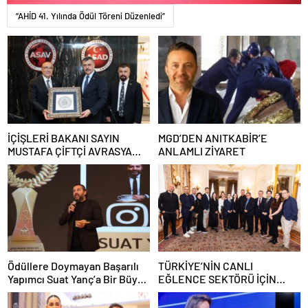
“AHİD 41. Yılında Ödül Töreni Düzenledi”
İÇİŞLERİ BAKANI SAYIN
MGD’DEN ANITKABİR’E
MUSTAFA ÇİFTÇİ AVRASYA
ANLAMLI ZİYARET
STRATEJİK ARAŞTIRMALAR
VAKFI’NI (ASAV) ZİYARET ETTİ
Ödüllere Doymayan Başarılı
TÜRKİYE’NİN CANLI
Yapımcı Suat Yanç’a Bir Büyük
EĞLENCE SEKTÖRÜ İÇİN
Ödül Daha!
LONDRA’DA STRATEJİK
BULUŞMA