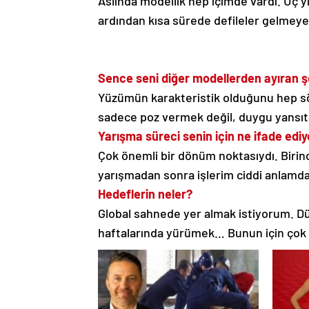
Aslında modellik hep içimde vardı. Üç y
ardından kısa sürede defileler gelmeye b
Sence seni diğer modellerden ayıran ş
Yüzümün karakteristik olduğunu hep sö
sadece poz vermek değil, duygu yansıta
Yarışma süreci senin için ne ifade ediy
Çok önemli bir dönüm noktasıydı. Birinc
yarışmadan sonra işlerim ciddi anlamda 
Hedeflerin neler?
Global sahnede yer almak istiyorum. D
haftalarında yürümek… Bunun için çok ç