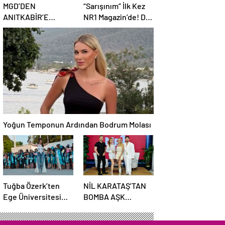
MGD’DEN
“Sarışınım” İlk Kez
ANITKABİR’E
NR1 Magazin’de! Dila
ANLAMLI ZİYARET
Kalafatoğlu’ndan
Yazın En İddialı
Yorumu
Yoğun Temponun Ardından Bodrum Molası
Tuğba Özerk’ten
NİL KARATAŞ’TAN
Ege Üniversitesi
BOMBA AŞK
Mezuniyetinde “Efe”
İTİRAFI: “BEN AŞK
Fırtınası! Gençler
KADINIYIM, ÜNLÜ