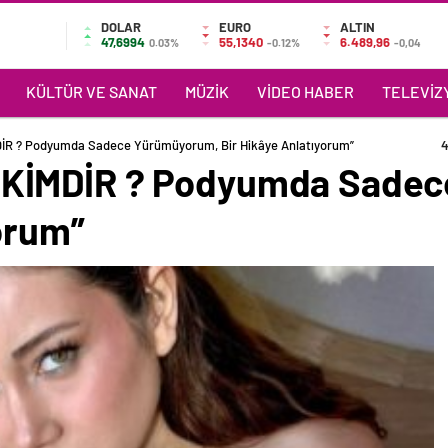
DOLAR
EURO
ALTIN
47,6994
55,1340
6.489,96
0.03%
-0.12%
-0,04
KÜLTÜR VE SANAT
MÜZIK
VIDEO HABER
TELEVIZY
R ? Podyumda Sadece Yürümüyorum, Bir Hikâye Anlatıyorum”
4
KİMDİR ? Podyumda Sadec
orum”