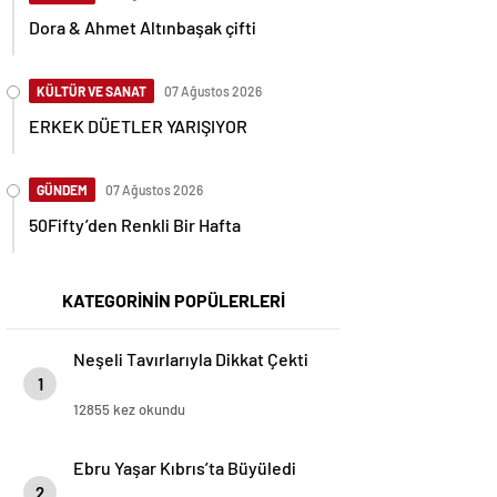
Dora & Ahmet Altınbaşak çifti
KÜLTÜR VE SANAT
07 Ağustos 2026
ERKEK DÜETLER YARIŞIYOR
GÜNDEM
07 Ağustos 2026
50Fifty’den Renkli Bir Hafta
KATEGORİNİN POPÜLERLERİ
Neşeli Tavırlarıyla Dikkat Çekti
1
12855 kez okundu
Ebru Yaşar Kıbrıs’ta Büyüledi
2