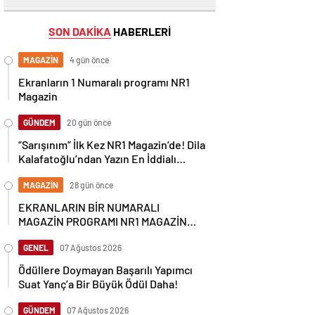
SON DAKİKA
HABERLERİ
MAGAZİN
4 gün önce
Ekranların 1 Numaralı programı NR1
Magazin
GÜNDEM
20 gün önce
“Sarışınım” İlk Kez NR1 Magazin’de! Dila
Kalafatoğlu’ndan Yazın En İddialı
Yorumu
MAGAZİN
28 gün önce
EKRANLARIN BİR NUMARALI
MAGAZİN PROGRAMI NR1 MAGAZİN
YİNE GÜNDEMİ SALLAYACAK
GENEL
07 Ağustos 2026
Ödüllere Doymayan Başarılı Yapımcı
Suat Yanç’a Bir Büyük Ödül Daha!
GÜNDEM
07 Ağustos 2026