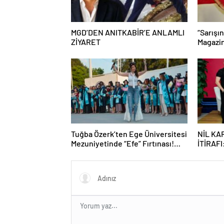
MGD’DEN ANITKABİR’E ANLAMLI
“Sarışı
ZİYARET
Magazin
Yazın E
Tuğba Özerk’ten Ege Üniversitesi
NİL KA
Mezuniyetinde “Efe” Fırtınası!
İTİRAFI
Gençler Coşkuyu Zirveye Taşıdı
ÜNLÜ B