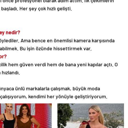
ıl önce profesyonel olarak adım attım. İlk çekimlerin
aşladı. Her şey çok hızlı gelişti.
ey nedir?
ylediler. Ama bence en önemlisi kamera karşısında
bilmek. Bu işin özünde hissettirmek var.
or?
ilik hem güven verdi hem de bana yeni kapılar açtı. O
hızlandı.
ünyaca ünlü markalarla çalışmak, büyük moda
alışıyorum, kendimi her yönüyle geliştiriyorum.