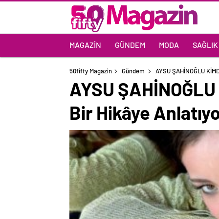
MAGAZIN
GÜNDEM
MODA
SAĞLIK
50fifty Magazin
Gündem
AYSU ŞAHİNOĞLU KİMDİ
AYSU ŞAHİNOĞLU 
Bir Hikâye Anlatıy