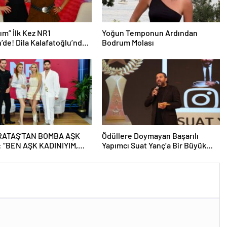
nım” İlk Kez NR1
Yoğun Temponun Ardından
’de! Dila Kalafatoğlu’ndan
Bodrum Molası
n İddialı Yorumu
RATAŞ’TAN BOMBA AŞK
Ödüllere Doymayan Başarılı
: “BEN AŞK KADINIYIM,
Yapımcı Suat Yanç’a Bir Büyük
İR SEVGİLİ İSTİYORUM!”
Ödül Daha!