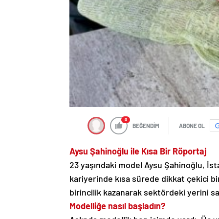
0
BEĞENDİM
ABONE OL
Aysu Şahinoğlu ile Kısa Bir Röportaj
23 yaşındaki model Aysu Şahinoğlu, İsta
kariyerinde kısa sürede dikkat çekici bi
birincilik kazanarak sektördeki yerini s
Modelliğe nasıl başladın?