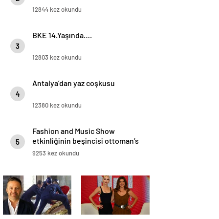
12844 kez okundu
BKE 14.Yaşında….
3
12803 kez okundu
Antalya’dan yaz coşkusu
4
12380 kez okundu
Fashion and Music Show
etkinliğinin beşincisi ottoman’s
5
lıfe hotel deluxe’de gerçekleşti.
9253 kez okundu