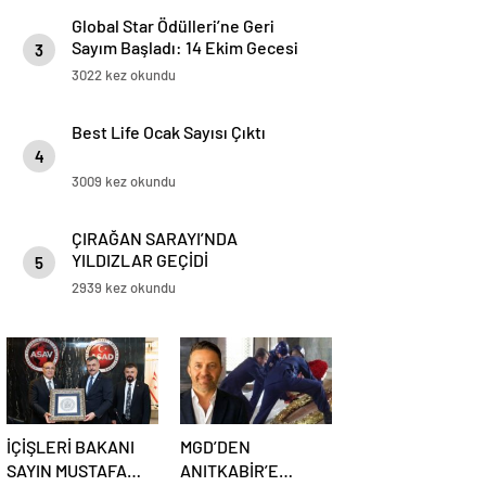
Global Star Ödülleri’ne Geri
Sayım Başladı: 14 Ekim Gecesi
3
Yıldızlar Sahneyi Paylaşıyor!
3022 kez okundu
Best Life Ocak Sayısı Çıktı
4
3009 kez okundu
ÇIRAĞAN SARAYI’NDA
YILDIZLAR GEÇİDİ
5
2939 kez okundu
İÇİŞLERİ BAKANI
MGD’DEN
SAYIN MUSTAFA
ANITKABİR’E