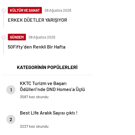
KÜLTÜR VE SANAT
08 Ağustos 2026
ERKEK DÜETLER YARIŞIYOR
GÜNDEM
08 Ağustos 2026
50Fifty’den Renkli Bir Hafta
KATEGORİNİN POPÜLERLERİ
KKTC Turizm ve Başarı
Ödülleri’nde DND Homes’a Üçlü
1
Zafer
3587 kez okundu
Best Life Aralık Sayısı çıktı !
2
3237 kez okundu