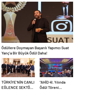
ÇİFTÇİ AVRASYA
ANLAMLI ZİYARET
STRATEJİK
ARAŞTIRMALAR
VAKFI’NI (ASAV)
ZİYARET ETTİ
Ödüllere Doymayan Başarılı Yapımcı Suat
Yanç’a Bir Büyük Ödül Daha!
TÜRKİYE’NİN CANLI
“AHİD 41. Yılında
EĞLENCE SEKTÖRÜ
Ödül Töreni
İÇİN LONDRA’DA
Düzenledi”
STRATEJİK
BULUŞMA