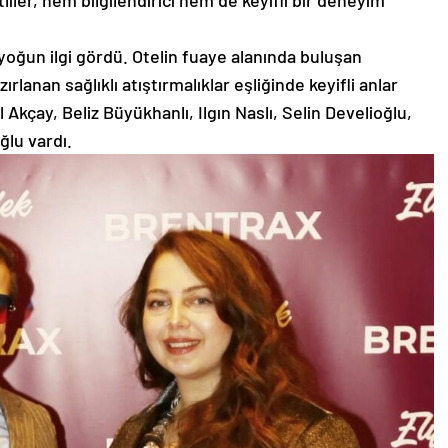
iler, hem bilgilendirici hem de keyifli bir deneyim
yoğun ilgi gördü. Otelin fuaye alanında buluşan
rlanan sağlıklı atıştırmalıklar eşliğinde keyifli anlar
 Akçay, Beliz Büyükhanlı, Ilgın Naslı, Selin Develioğlu,
ğlu vardı.