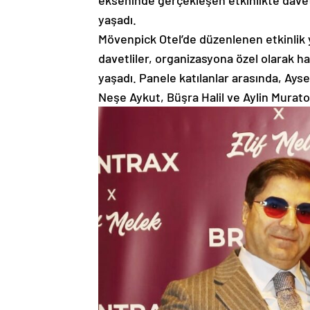
ekseninde gerçekleşen etkinlikte davetl
yaşadı.
Mövenpick Otel’de düzenlenen etkinlik 
davetliler, organizasyona özel olarak hazı
yaşadı. Panele katılanlar arasında, Aysel
Neşe Aykut, Büşra Halil ve Aylin Murato