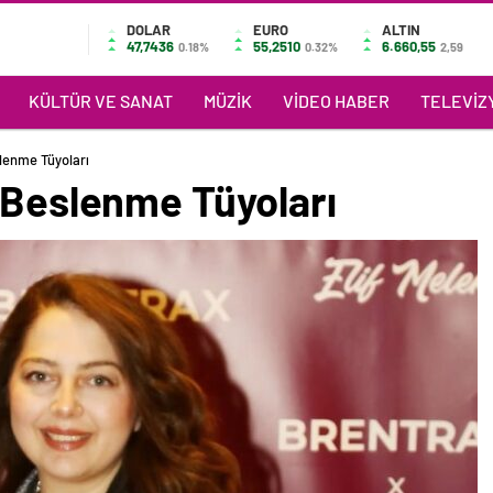
DOLAR
EURO
ALTIN
47,7436
55,2510
6.660,55
0.18%
0.32%
2,59
KÜLTÜR VE SANAT
MÜZIK
VIDEO HABER
TELEVIZY
lenme Tüyoları
 Beslenme Tüyoları