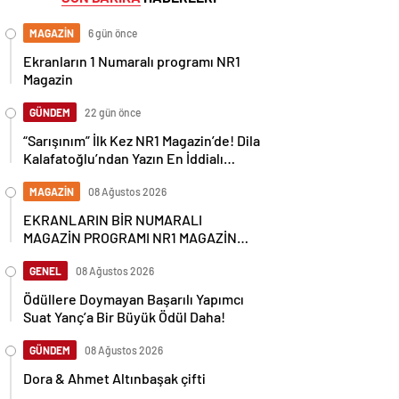
MAGAZİN
6 gün önce
Ekranların 1 Numaralı programı NR1
Magazin
GÜNDEM
22 gün önce
“Sarışınım” İlk Kez NR1 Magazin’de! Dila
Kalafatoğlu’ndan Yazın En İddialı
Yorumu
MAGAZİN
08 Ağustos 2026
EKRANLARIN BİR NUMARALI
MAGAZİN PROGRAMI NR1 MAGAZİN
YİNE GÜNDEMİ SALLAYACAK
GENEL
08 Ağustos 2026
Ödüllere Doymayan Başarılı Yapımcı
Suat Yanç’a Bir Büyük Ödül Daha!
GÜNDEM
08 Ağustos 2026
Dora & Ahmet Altınbaşak çifti