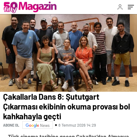
Çakallarla Dans 8: Şututgart
Çıkarması ekibinin okuma provası bol
kahkahayla geçti
8 Temmuz 2026 14:29
ABONE OL
News
Türk sinema tarihine geçen Çakallar’dan Almanya