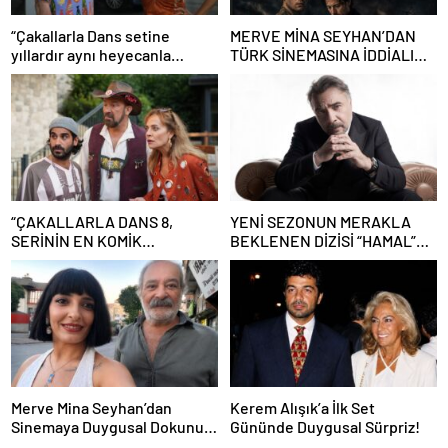
“Çakallarla Dans setine
MERVE MİNA SEYHAN’DAN
yıllardır aynı heyecanla
TÜRK SİNEMASINA İDDİALI
gidiyorum”
İMZA! “GECE BÖLÜNÜRKEN”
DEV OYUNCU KADROSU VE
YAPAY ZEKÂ SÜRPRİZİYLE
GELİYOR
“ÇAKALLARLA DANS 8,
YENİ SEZONUN MERAKLA
SERİNİN EN KOMİK
BEKLENEN DİZİSİ “HAMAL”
FİLMLERİNDEN BİRİ OLUYOR”
SETE HAZIRLANIYOR
Merve Mina Seyhan’dan
Kerem Alışık’a İlk Set
Sinemaya Duygusal Dokunuş!
Gününde Duygusal Sürpriz!
“Gece Bölünürken” Kısa Filmi