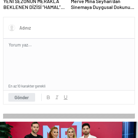
YENİ SEZONUN MERAKLA
Merve Mina Seyhan’dan
BEKLENEN DİZİSİ “HAMAL”
Sinemaya Duygusal Dokunuş!
SETE HAZIRLANIYOR
“Gece Bölünürken” Kısa Filmi
Çekim İçin Gün Sayıyor
En az 10 karakter gerekli
Gönder