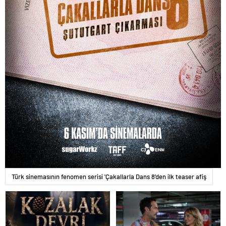
Türk sinemasının fenomen serisi 'Çakallarla Dans 8'den ilk teaser afiş