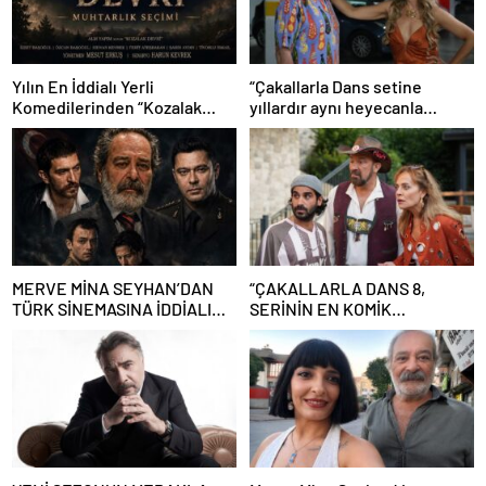
Yılın En İddialı Yerli
“Çakallarla Dans setine
Komedilerinden “Kozalak
yıllardır aynı heyecanla
Devri” 7 Ağustos’ta Vizyonda
gidiyorum”
MERVE MİNA SEYHAN’DAN
“ÇAKALLARLA DANS 8,
TÜRK SİNEMASINA İDDİALI
SERİNİN EN KOMİK
İMZA! “GECE BÖLÜNÜRKEN”
FİLMLERİNDEN BİRİ OLUYOR”
DEV OYUNCU KADROSU VE
YAPAY ZEKÂ SÜRPRİZİYLE
GELİYOR