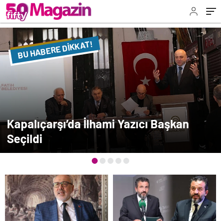
BU HABERE DİKKAT!
FLAŞ FLAŞ...
SON DAKİKA
Kapalıçarşı’da İlhami Yazıcı Başkan
Seçildi