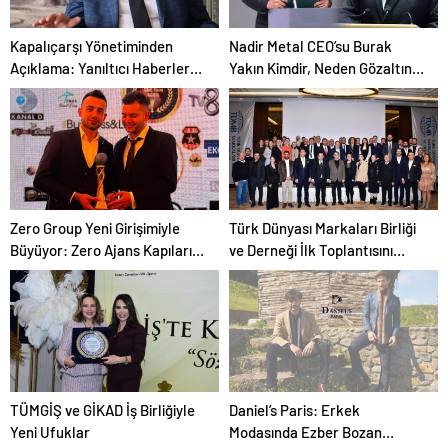
Kapalıçarşı Yönetiminden
Nadir Metal CEO’su Burak
Açıklama: Yanıltıcı Haberlere
Yakın Kimdir, Neden Gözaltına
Dikkat!
Alındı?
Zero Group Yeni Girişimiyle
Türk Dünyası Markaları Birliği
Büyüyor: Zero Ajans Kapılarını
ve Derneği İlk Toplantısını
Açtı
Gerçekleştirdi
TÜMGİŞ ve GİKAD İş Birliğiyle
Daniel’s Paris: Erkek
Yeni Ufuklar
Modasında Ezber Bozan