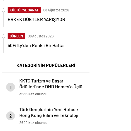
KÜLTÜR VE SANAT
08 Ağustos 2026
ERKEK DÜETLER YARIŞIYOR
GÜNDEM
08 Ağustos 2026
50Fifty’den Renkli Bir Hafta
KATEGORİNİN POPÜLERLERİ
KKTC Turizm ve Başarı
Ödülleri’nde DND Homes’a Üçlü
1
Zafer
3586 kez okundu
Türk Gençlerinin Yeni Rotası:
Hong Kong Bilim ve Teknoloji
2
Üniversitesi
2644 kez okundu