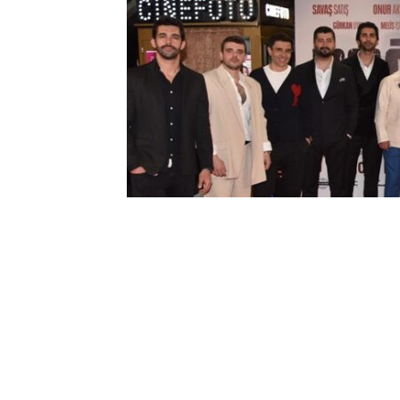
0
BEĞENDİM
ABONE OL
Bir yerde rant varsa, suç hemen peşine 