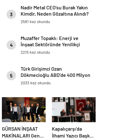
Nadir Metal CEO’su Burak Yakın
Kimdir, Neden Gözaltına Alındı?
3
2581 kez okundu
Muzaffer Topaklı: Enerji ve
İnşaat Sektöründe Yenilikçi
4
Adımlarıyla Öne Çıkıyor
2215 kez okundu
Türk Girişimci Ozan
Dökmecioğlu ABD’de 400 Milyon
5
Dolarlık Gayrimenkul Portföyü
2033 kez okundu
Oluşturdu
GÜRSAN İNŞAAT
Kapalıçarşı’da
MAKİNALARI Genel
İlhami Yazıcı Başkan