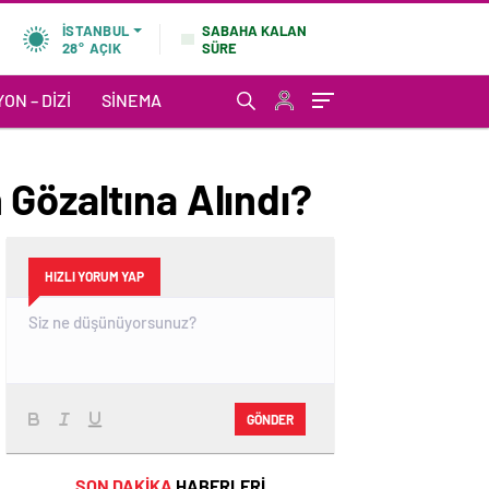
SABAHA KALAN
İSTANBUL
SÜRE
28°
AÇIK
ON – DIZI
SINEMA
 Gözaltına Alındı?
HIZLI YORUM YAP
GÖNDER
SON DAKİKA
HABERLERİ