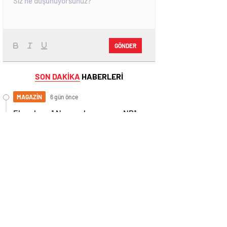
GÖNDER
SON DAKİKA
HABERLERİ
MAGAZİN
6 gün önce
Ekranların 1 Numaralı programı NR1
Magazin
GÜNDEM
22 gün önce
“Sarışınım” İlk Kez NR1 Magazin’de! Dila
Kalafatoğlu’ndan Yazın En İddialı
Yorumu
MAGAZİN
30 gün önce
EKRANLARIN BİR NUMARALI
MAGAZİN PROGRAMI NR1 MAGAZİN
YİNE GÜNDEMİ SALLAYACAK