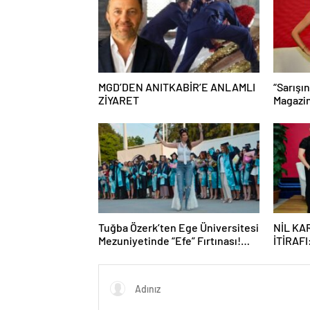
MGD’DEN ANITKABİR’E ANLAMLI
“Sarışı
ZİYARET
Magazin
Yazın E
Tuğba Özerk’ten Ege Üniversitesi
NİL KA
Mezuniyetinde “Efe” Fırtınası!
İTİRAFI
Gençler Coşkuyu Zirveye Taşıdı
ÜNLÜ B