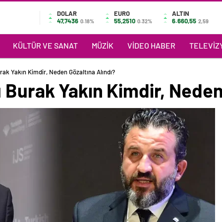
DOLAR
EURO
ALTIN
47,7436
55,2510
6.660,55
0.18%
0.32%
2,59
KÜLTÜR VE SANAT
MÜZIK
VIDEO HABER
TELEVIZY
rak Yakın Kimdir, Neden Gözaltına Alındı?
 Burak Yakın Kimdir, Neden