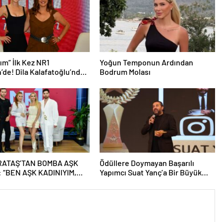
nım” İlk Kez NR1
Yoğun Temponun Ardından
’de! Dila Kalafatoğlu’ndan
Bodrum Molası
n İddialı Yorumu
RATAŞ’TAN BOMBA AŞK
Ödüllere Doymayan Başarılı
: “BEN AŞK KADINIYIM,
Yapımcı Suat Yanç’a Bir Büyük
İR SEVGİLİ İSTİYORUM!”
Ödül Daha!