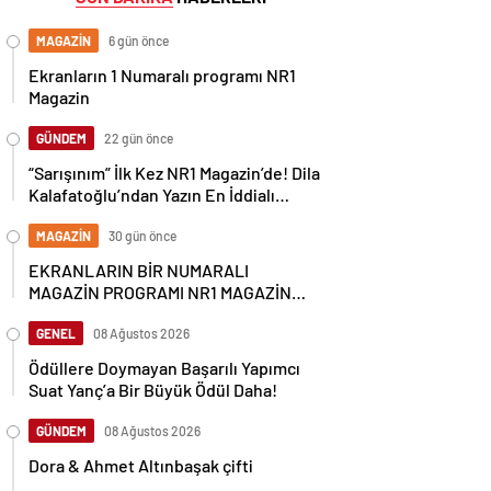
MAGAZİN
6 gün önce
Ekranların 1 Numaralı programı NR1
Magazin
GÜNDEM
22 gün önce
“Sarışınım” İlk Kez NR1 Magazin’de! Dila
Kalafatoğlu’ndan Yazın En İddialı
Yorumu
MAGAZİN
30 gün önce
EKRANLARIN BİR NUMARALI
MAGAZİN PROGRAMI NR1 MAGAZİN
YİNE GÜNDEMİ SALLAYACAK
GENEL
08 Ağustos 2026
Ödüllere Doymayan Başarılı Yapımcı
Suat Yanç’a Bir Büyük Ödül Daha!
GÜNDEM
08 Ağustos 2026
Dora & Ahmet Altınbaşak çifti