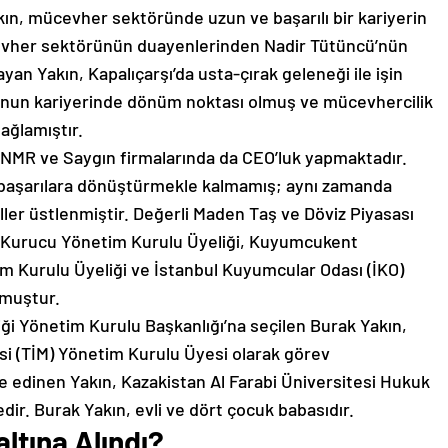
kın, mücevher sektöründe uzun ve başarılı bir kariyerin
cevher sektörünün duayenlerinden Nadir Tütüncü’nün
an Yakın, Kapalıçarşı’da usta-çırak geleneği ile işin
 onun kariyerinde dönüm noktası olmuş ve mücevhercilik
ağlamıştır.
ra NMR ve Saygın firmalarında da CEO’luk yapmaktadır.
i başarılara dönüştürmekle kalmamış; aynı zamanda
oller üstlenmiştir. Değerli Maden Taş ve Döviz Piyasası
 Kurucu Yönetim Kurulu Üyeliği, Kuyumcukent
m Kurulu Üyeliği ve İstanbul Kuyumcular Odası (İKO)
nmuştur.
liği Yönetim Kurulu Başkanlığı’na seçilen Burak Yakın,
isi (TİM) Yönetim Kurulu Üyesi olarak görev
 edinen Yakın, Kazakistan Al Farabi Üniversitesi Hukuk
ir. Burak Yakın, evli ve dört çocuk babasıdır.
ltına Alındı?