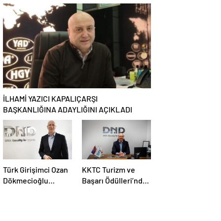
Müdürü Ümit Ömer
Seçildi
Kınav verdikleri
hizmetleri anlattı.
İLHAMİ YAZICI KAPALIÇARŞI
BAŞKANLIĞINA ADAYLIĞINI AÇIKLADI
Türk Girişimci Ozan
KKTC Turizm ve
Dökmecioğlu
Başarı Ödülleri’nde
ABD’de 400 Milyon
DND Homes’a Üçlü
Dolarlık
Zafer
Gayrimenkul