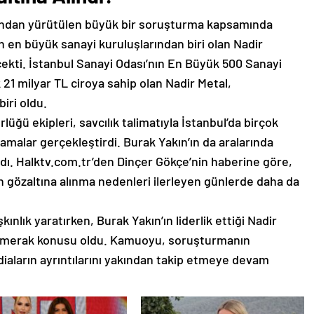
fından yürütülen büyük bir soruşturma kapsamında
un en büyük sanayi kuruluşlarından biri olan Nadir
e çekti. İstanbul Sanayi Odası’nın En Büyük 500 Sanayi
 21 milyar TL ciroya sahip olan Nadir Metal,
iri oldu.
ğü ekipleri, savcılık talimatıyla İstanbul’da birçok
malar gerçekleştirdi. Burak Yakın’ın da aralarında
ndı. Halktv.com.tr’den Dinçer Gökçe’nin haberine göre,
n gözaltına alınma nedenleri ilerleyen günlerde daha da
nlık yaratırken, Burak Yakın’ın liderlik ettiği Nadir
ği merak konusu oldu. Kamuoyu, soruşturmanın
iaların ayrıntılarını yakından takip etmeye devam