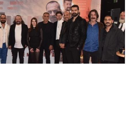
0
News
gelir… Doğulu filmi, Urfa Siverek’te ailesinin rant