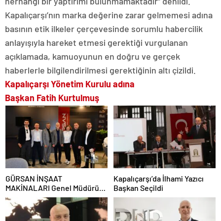
herhangi bir yaptırımı bulunmamaktadır” denildi.
Kapalıçarşı’nın marka değerine zarar gelmemesi adına
basının etik ilkeler çerçevesinde sorumlu habercilik
anlayışıyla hareket etmesi gerektiği vurgulanan
açıklamada, kamuoyunun en doğru ve gerçek
haberlerle bilgilendirilmesi gerektiğinin altı çizildi.
Kapalıçarşı Yönetim Kurulu adına
Başkan Fatih Kurtulmuş
GÜRSAN İNŞAAT
Kapalıçarşı’da İlhami Yazıcı
MAKİNALARI Genel Müdürü
Başkan Seçildi
Ümit Ömer Kınav verdikleri
hizmetleri anlattı.