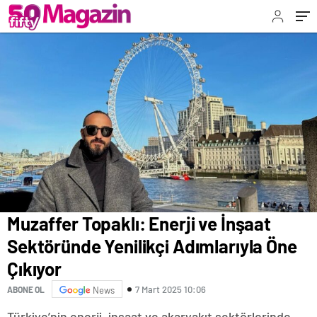
Muzaffer Topaklı: Enerji ve İnşaat
Sektöründe Yenilikçi Adımlarıyla Öne
Çıkıyor
7 Mart 2025 10:06
ABONE OL
News
Türkiye’nin enerji, inşaat ve akaryakıt sektörlerinde