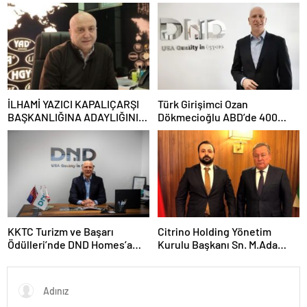
Ümit Ömer Kınav verdikleri
hizmetleri anlattı.
İLHAMİ YAZICI KAPALIÇARŞI
Türk Girişimci Ozan
BAŞKANLIĞINA ADAYLIĞINI
Dökmecioğlu ABD’de 400
AÇIKLADI
Milyon Dolarlık Gayrimenkul
Portföyü Oluşturdu
KKTC Turizm ve Başarı
Citrino Holding Yönetim
Ödülleri’nde DND Homes’a
Kurulu Başkanı Sn. M.Ada
Üçlü Zafer
Demir