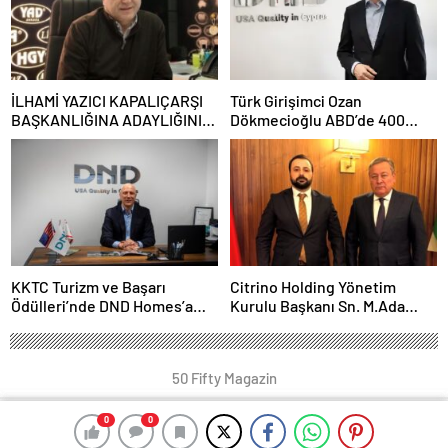
İLHAMİ YAZICI KAPALIÇARŞI
Türk Girişimci Ozan
BAŞKANLIĞINA ADAYLIĞINI
Dökmecioğlu ABD’de 400
AÇIKLADI
Milyon Dolarlık Gayrimenkul
Portföyü Oluşturdu
KKTC Turizm ve Başarı
Citrino Holding Yönetim
Ödülleri’nde DND Homes’a
Kurulu Başkanı Sn. M.Ada
Üçlü Zafer
Demir
50 Fifty Magazin
0
0
0
0