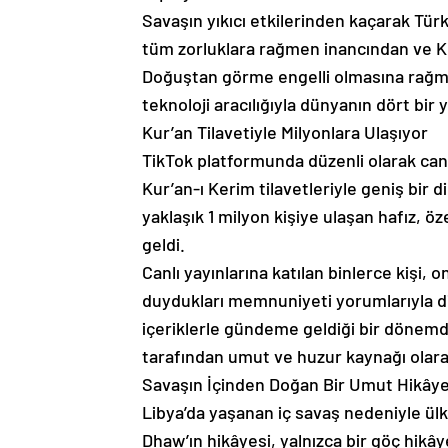
Savaşın yıkıcı etkilerinden kaçarak Tü
tüm zorluklara rağmen inancından ve Ku
Doğuştan görme engelli olmasına rağm
teknoloji aracılığıyla dünyanın dört bir
Kur’an Tilavetiyle Milyonlara Ulaşıyor
TikTok platformunda düzenli olarak can
Kur’an-ı Kerim tilavetleriyle geniş bir d
yaklaşık 1 milyon kişiye ulaşan hafız, öz
geldi.
Canlı yayınlarına katılan binlerce kişi,
duydukları memnuniyeti yorumlarıyla d
içeriklerle gündeme geldiği bir dönemd
tarafından umut ve huzur kaynağı olara
Savaşın İçinden Doğan Bir Umut Hikâye
Libya’da yaşanan iç savaş nedeniyle ü
Dhaw’ın hikâyesi, yalnızca bir göç hikâ