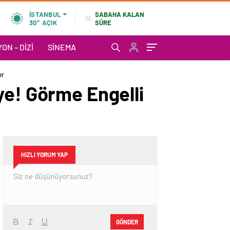
SABAHA KALAN
İSTANBUL
SÜRE
30°
AÇIK
ON – DIZI
SINEMA
or
ye! Görme Engelli
HIZLI YORUM YAP
GÖNDER