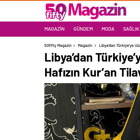
MAGAZIN
GÜNDEM
MODA
SAĞLIK
50fifty Magazin
Magazin
Libya’dan Türkiye’ye Uz
Libya’dan Türkiye’
Hafızın Kur’an Tila