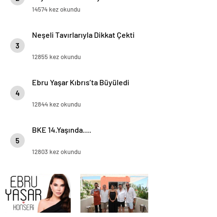
“Birlikte Son Sahnede, Son
14574 kez okundu
Röportajda!”
Neşeli Tavırlarıyla Dikkat Çekti
3
12855 kez okundu
Ebru Yaşar Kıbrıs’ta Büyüledi
4
12844 kez okundu
BKE 14.Yaşında….
5
12803 kez okundu