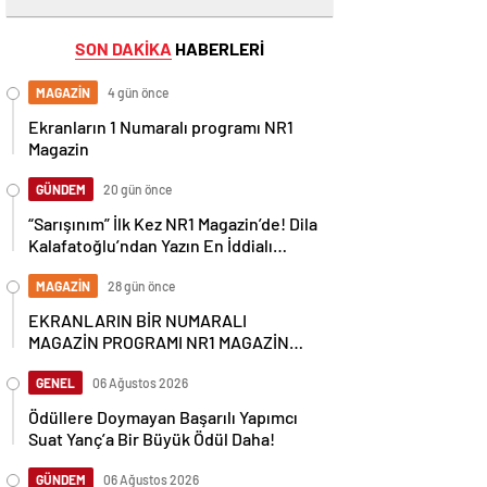
SON DAKİKA
HABERLERİ
MAGAZİN
4 gün önce
Ekranların 1 Numaralı programı NR1
Magazin
GÜNDEM
20 gün önce
“Sarışınım” İlk Kez NR1 Magazin’de! Dila
Kalafatoğlu’ndan Yazın En İddialı
Yorumu
MAGAZİN
28 gün önce
EKRANLARIN BİR NUMARALI
MAGAZİN PROGRAMI NR1 MAGAZİN
YİNE GÜNDEMİ SALLAYACAK
GENEL
06 Ağustos 2026
Ödüllere Doymayan Başarılı Yapımcı
Suat Yanç’a Bir Büyük Ödül Daha!
GÜNDEM
06 Ağustos 2026