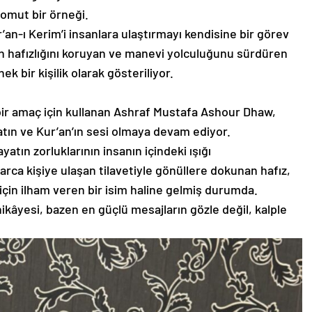
omut bir örneği.
’an-ı Kerim’i insanlara ulaştırmayı kendisine bir görev
 hafızlığını koruyan ve manevi yolculuğunu sürdüren
k bir kişilik olarak gösteriliyor.
ı bir amaç için kullanan Ashraf Mustafa Ashour Dhaw,
tın ve Kur’an’ın sesi olmaya devam ediyor.
atın zorluklarının insanın içindeki ışığı
rca kişiye ulaşan tilavetiyle gönüllere dokunan hafız,
için ilham veren bir isim haline gelmiş durumda.
kâyesi, bazen en güçlü mesajların gözle değil, kalple