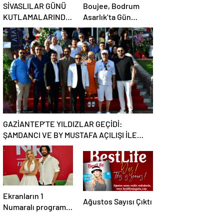
SİVASLILAR GÜNÜ
Boujee, Bodrum
KUTLAMALARINDA
Asarlık’ta Gün
EBRU YAŞAR
Batımının En Şık
RÜZGARI ESECEK!
Adresi Oldu
GAZİANTEP’TE YILDIZLAR GEÇİDİ:
ŞAMDANCI VE BY MUSTAFA AÇILIŞI İLE
GREEN PARK’TA GÖRKEMLİ GALA
Ekranların 1
Ağustos Sayısı Çıktı
Numaralı programı
NR1 Magazin