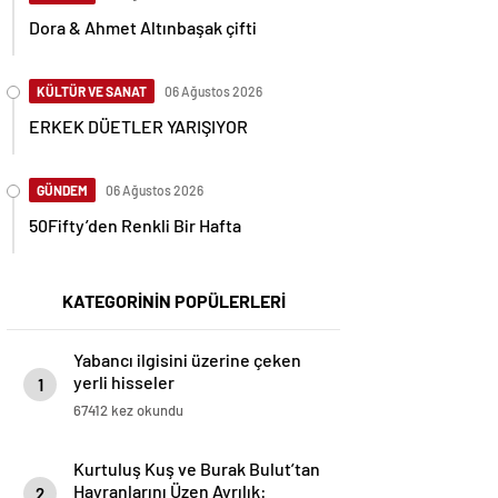
Dora & Ahmet Altınbaşak çifti
KÜLTÜR VE SANAT
06 Ağustos 2026
ERKEK DÜETLER YARIŞIYOR
GÜNDEM
06 Ağustos 2026
50Fifty’den Renkli Bir Hafta
KATEGORİNİN POPÜLERLERİ
Yabancı ilgisini üzerine çeken
yerli hisseler
1
67412 kez okundu
Kurtuluş Kuş ve Burak Bulut’tan
Hayranlarını Üzen Ayrılık:
2