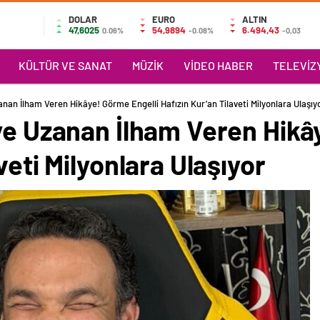
DOLAR
EURO
ALTIN
47,6025
54,9894
6.494,43
0.06%
-0.08%
-0,03
KÜLTÜR VE SANAT
MÜZIK
VIDEO HABER
TELEVIZY
anan İlham Veren Hikâye! Görme Engelli Hafızın Kur’an Tilaveti Milyonlara Ulaşıy
ye Uzanan İlham Veren Hikâ
veti Milyonlara Ulaşıyor