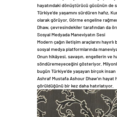
hayatındaki dönüştürücü gücünün de s
Türkiye’de yaşamını sürdüren hafız, Kur
olarak görüyor. Görme engeline rağmen
Dhaw, çevresindekiler tarafından da örne
Sosyal Medyada Maneviyatın Sesi
Modern çağın iletişim araçlarını hayırl
sosyal medya platformlarında maneviya
Onun hikâyesi, savaşın, engellerin ve hay
söndüremeyeceğini gösteriyor. Milyonla
bugün Türkiye’de yaşayan birçok insan 
Ashraf Mustafa Ashour Dhaw’ın hayat hi
görüldüğünü bir kez daha hatırlatıyor.