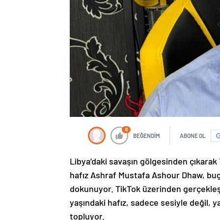
0
BEĞENDİM
ABONE OL
Libya’daki savaşın gölgesinden çıkarak
hafız Ashraf Mustafa Ashour Dhaw, bu
dokunuyor. TikTok üzerinden gerçekleşti
yaşındaki hafız, sadece sesiyle değil,
topluyor.