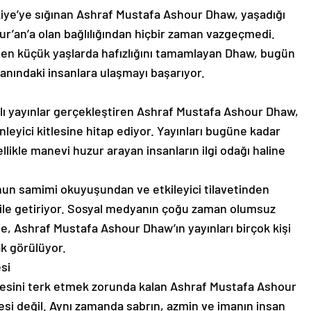
rkiye’ye sığınan Ashraf Mustafa Ashour Dhaw, yaşadığı
r’an’a olan bağlılığından hiçbir zaman vazgeçmedi.
en küçük yaşlarda hafızlığını tamamlayan Dhaw, bugün
 yanındaki insanlara ulaşmayı başarıyor.
lı yayınlar gerçekleştiren Ashraf Mustafa Ashour Dhaw,
inleyici kitlesine hitap ediyor. Yayınları bugüne kadar
ellikle manevi huzur arayan insanların ilgi odağı haline
 onun samimi okuyuşundan ve etkileyici tilavetinden
ile getiriyor. Sosyal medyanın çoğu zaman olumsuz
e, Ashraf Mustafa Ashour Dhaw’ın yayınları birçok kişi
k görülüyor.
si
lkesini terk etmek zorunda kalan Ashraf Mustafa Ashour
yesi değil. Aynı zamanda sabrın, azmin ve imanın insan