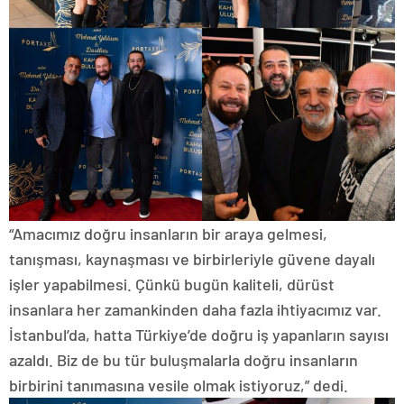
“Amacımız doğru insanların bir araya gelmesi,
tanışması, kaynaşması ve birbirleriyle güvene dayalı
işler yapabilmesi. Çünkü bugün kaliteli, dürüst
insanlara her zamankinden daha fazla ihtiyacımız var.
İstanbul’da, hatta Türkiye’de doğru iş yapanların sayısı
azaldı. Biz de bu tür buluşmalarla doğru insanların
birbirini tanımasına vesile olmak istiyoruz,” dedi.