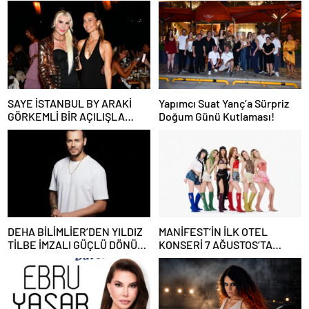
SAYE İSTANBUL BY ARAKİ
Yapımcı Suat Yanç’a Sürpriz
GÖRKEMLİ BİR AÇILIŞLA
Doğum Günü Kutlaması!
KAPILARINI AÇTI!
DEHA BİLİMLİER’DEN YILDIZ
MANİFEST’İN İLK OTEL
TİLBE İMZALI GÜÇLÜ DÖNÜŞ:
KONSERİ 7 AĞUSTOS’TA
“AŞKSIZ PRENS”
ANTALYA’DA