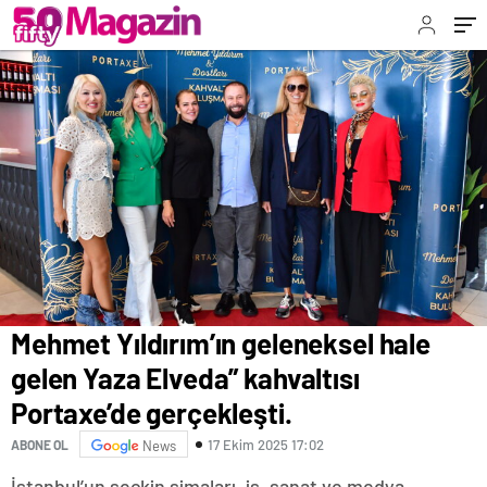
gerçekleşti.
Mehmet Yıldırım’ın geleneksel hale
gelen Yaza Elveda” kahvaltısı
Portaxe’de gerçekleşti.
17 Ekim 2025 17:02
ABONE OL
News
İstanbul’un seçkin simaları, iş, sanat ve medya