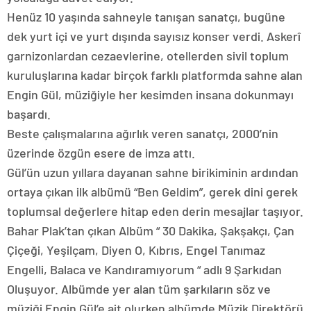
Henüz 10 yaşında sahneyle tanışan sanatçı, bugüne
dek yurt içi ve yurt dışında sayısız konser verdi. Askerî
garnizonlardan cezaevlerine, otellerden sivil toplum
kuruluşlarına kadar birçok farklı platformda sahne alan
Engin Gül, müziğiyle her kesimden insana dokunmayı
başardı.
Beste çalışmalarına ağırlık veren sanatçı, 2000’nin
üzerinde özgün esere de imza attı.
Gül’ün uzun yıllara dayanan sahne birikiminin ardından
ortaya çıkan ilk albümü “Ben Geldim”, gerek dini gerek
toplumsal değerlere hitap eden derin mesajlar taşıyor.
Bahar Plak’tan çıkan Albüm “ 30 Dakika, Şakşakçı, Çan
Çiçeği, Yeşilçam, Diyen O, Kıbrıs, Engel Tanımaz
Engelli, Balaca ve Kandıramıyorum “ adlı 9 Şarkıdan
Oluşuyor. Albümde yer alan tüm şarkıların söz ve
müziği Engin Gül’e ait olurken albümde Müzik Direktörü