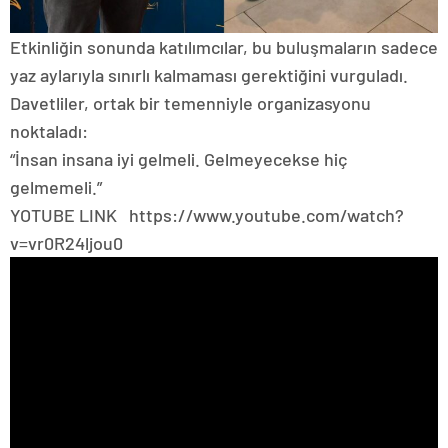
Etkinliğin sonunda katılımcılar, bu buluşmaların sadece
yaz aylarıyla sınırlı kalmaması gerektiğini vurguladı.
Davetliler, ortak bir temenniyle organizasyonu
noktaladı:
“İnsan insana iyi gelmeli. Gelmeyecekse hiç
gelmemeli.”
YOTUBE LINK https://www.youtube.com/watch?
v=vr0R24ljou0