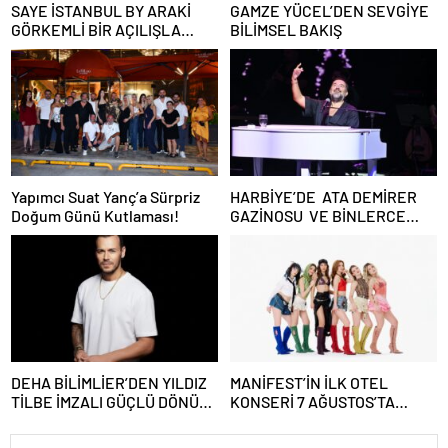
SAYE İSTANBUL BY ARAKİ
GAMZE YÜCEL’DEN SEVGİYE
GÖRKEMLİ BİR AÇILIŞLA
BİLİMSEL BAKIŞ
KAPILARINI AÇTI!
Yapımcı Suat Yanç’a Sürpriz
HARBİYE’DE ATA DEMİRER
Doğum Günü Kutlaması!
GAZİNOSU VE BİNLERCE
KAHKAHA
DEHA BİLİMLİER’DEN YILDIZ
MANİFEST’İN İLK OTEL
TİLBE İMZALI GÜÇLÜ DÖNÜŞ:
KONSERİ 7 AĞUSTOS’TA
“AŞKSIZ PRENS”
ANTALYA’DA