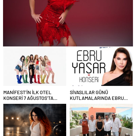
MANİFEST’İN İLK OTEL
SİVASLILAR GÜNÜ
KONSERİ 7 AĞUSTOS’TA
KUTLAMALARINDA EBRU
ANTALYA’DA
YAŞAR RÜZGARI ESECEK!