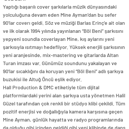
Yaptığı başarılı cover şarkılarla müzik dünyasındaki
yolculuğuna devam eden Mine Ayman’dan bu sefer
90’lar coverı geldi. Söz ve müziği Barlas Erinç’e ait olan
ve ilk olarak 1994 yılında yayınlanan “Böl Beni” şarkısını
yepyeni soundla coverlayan Mine, kış aylarını yeni
şarkısıyla ısıtmayı hedefliyor. Yüksek enerjili şarkısının
yeni aranjesinde, mix-mastering ve gitarlarda Altan
Turan imzası var. Günümüz soundunu yakalayan ve
90’lar sıcaklığını da koruyan yeni “Böl Beni” adlı şarkıya
buzukisi ile Altuğ Öncü eşlik ediyor.
Hall Production & DMC etiketiyle tüm dijital
platformlardaki yerini alan şarkıya usta yönetmen Halil
Güzel tarafından çok renkli bir stüdyo klibi çekildi. Tüm
pozitif enerjisi ve doğallığıyla kamera karşısına geçen
Mine Ayman, günlük hayatta ve radyo programlarında
da olduğu gibi içinden geldiği gibi yeni klibinde de dans