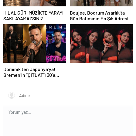
HİLAL GÜR, MÜZİKTE YARAYI
Boujee, Bodrum Asarlık’ta
SAKLAYAMAZSINIZ
Gün Batımının En Şık Adresi
Oldu
Dominik’ten Japonya’ya!
Bremen’in “ÇITLAT”ı 30’a
yakın ülkede!