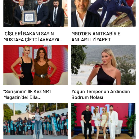
İÇİŞLERİ BAKANI SAYIN
MGD’DEN ANITKABİR’E
MUSTAFA ÇİFTÇİ AVRASYA
ANLAMLI ZİYARET
STRATEJİK ARAŞTIRMALAR
VAKFI’NI (ASAV) ZİYARET ETTİ
“Sarışınım” İlk Kez NR1
Yoğun Temponun Ardından
Magazin’de! Dila
Bodrum Molası
Kalafatoğlu’ndan Yazın En
İddialı Yorumu