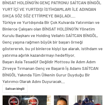
BİNSAT HOLDİNG’İN GENÇ PATRONU SAİTCAN BİNGÖL
YURT İÇİ VE YURTDIŞI İSTİHDAMLARI İLE ADINDAN
SIKÇA SÖZ SÖZ ETTİRMEYE BAŞLADI….
Türkiye ve Yurtdışında Bir Çok Kulvarda Yatırımları ve
Binlerce Çalışanı olan BİNSAT HOLDİNG’İN Yönetim
Kurulu Başkanı ve Holding Veliahtı SAİTCAN BİNGÖL,
Genç yaşına rağmen büyük bir başarı örneği
göstererek, bu yıl binlerce kişiyi işe alarak, istihdam ve
yatırıma ağırlık kazandırmayı hedefliyor.
Başarı Asla Tesadüf Değildir Mottosu ile Adım Adım
Zirveye Tırmanan Genç ve Başarılı İş Adamı SAİTCAN
BİNGÖL Yakında Tüm Ülkenin Gurur Duyduğu Bir
Yatırımcı Olarak Adını Duyuracak…
Saitcan bingöl