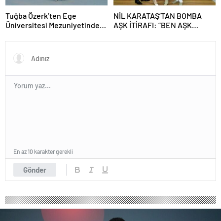
Tuğba Özerk’ten Ege
NİL KARATAŞ’TAN BOMBA
Üniversitesi Mezuniyetinde
AŞK İTİRAFI: “BEN AŞK
“Efe” Fırtınası! Gençler
KADINIYIM, ÜNLÜ BİR SEVGİLİ
Coşkuyu Zirveye Taşıdı
İSTİYORUM!”
En az 10 karakter gerekli
Gönder