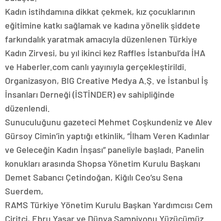
Kadın istihdamına dikkat çekmek, kız çocuklarının
eğitimine katkı sağlamak ve kadına yönelik şiddete
farkındalık yaratmak amacıyla düzenlenen Türkiye
Kadın Zirvesi, bu yıl ikinci kez Raffles İstanbul’da İHA
ve Haberler.com canlı yayınıyla gerçekleştirildi.
Organizasyon, BIG Creative Medya A.Ş. ve İstanbul İş
İnsanları Derneği (İSTİNDER) ev sahipliğinde
düzenlendi.
Sunuculuğunu gazeteci Mehmet Coşkundeniz ve Alev
Gürsoy Cimin’in yaptığı etkinlik, “İlham Veren Kadınlar
ve Geleceğin Kadın İnşası” paneliyle başladı. Panelin
konukları arasında Shopsa Yönetim Kurulu Başkanı
Demet Sabancı Çetindoğan, Kiğılı Ceo’su Sena
Suerdem,
RAMS Türkiye Yönetim Kurulu Başkan Yardımcısı Cem
Ciritci, Ebru Yaşar ve Dünya Şampiyonu Yüzücümüz