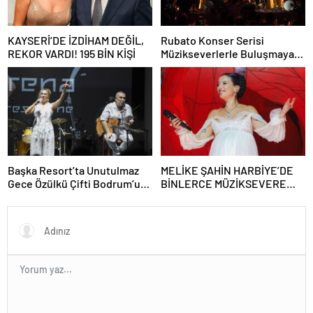
KAYSERİ’DE İZDİHAM DEĞİL,
Rubato Konser Serisi
REKOR VARDI! 195 BİN KİŞİ
Müzikseverlerle Buluşmaya
Devam Ediyor
Başka Resort’ta Unutulmaz
MELİKE ŞAHİN HARBİYE’DE
Gece Özülkü Çifti Bodrum’u
BİNLERCE MÜZİKSEVERE
Büyüledi
UNUTULMAZ BİR GECE
YAŞATTI!