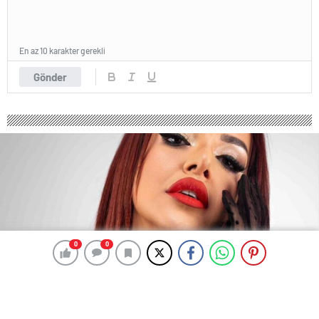
En az 10 karakter gerekli
Gönder
0
0
0
0