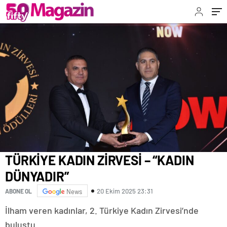
TÜRKİYE KADIN ZİRVESİ – “KADIN
DÜNYADIR”
20 Ekim 2025 23:31
ABONE OL
News
İlham veren kadınlar, 2. Türkiye Kadın Zirvesi’nde
buluştu.