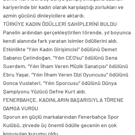
kariyerinde bir kadın olarak karşılaştığı zorlukları ve
azmin gücünü dinleyicilere aktardı.
TÜRKİYE KADIN ÖDÜLLERİ SAHİPLERİNİ BULDU
Panelin ardından gerçekleştirilen törende, yıl boyunca
kendi alanında fark yaratan isimler ödüllerini aldı.
Etkinlikte “Yılın Kadın Girişimcisi” ödülünü Demet
Sabancı Çetindoğan, “Yılın CEO’su” ödülünü Sena
Suerdem, “Yılın İlham Veren Müzik Sanatçısı” ödülünü
Ebru Yaşar, “Yılın İlham Veren Dizi Oyuncusu” ödülünü
Gonca Vuslateri, “Yılın Sporcusu” ödülünü Dünya
Şampiyonu Yüzücü Defne Kurt aldı.
FENERBAHÇE, KADINLARIN BAŞARISIYLA TÖRENE
DAMGA VURDU
Sporun en güçlü markalarından Fenerbahçe Spor
Kulübü, zirvede üç önemli ödülle gecenin en çok
konuşulan kurumu oldu.