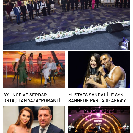
AYLİNCE VE SERDAR
MUSTAFA SANDAL İLE AYNI
ORTAÇ’TAN YAZA “ROMANTİK
SAHNEDE PARLADI: AFRA’YA
AŞK” BOMBASI!
HARBİYE’DE BÜYÜK ALKIŞ