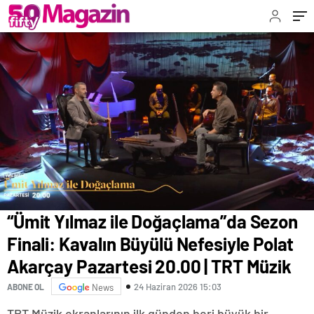
Pazartesi 20.00 | TRT Müzik
“Ümit Yılmaz ile Doğaçlama”da Sezon
Finali: Kavalın Büyülü Nefesiyle Polat
Akarçay Pazartesi 20.00 | TRT Müzik
24 Haziran 2026 15:03
ABONE OL
News
TRT Müzik ekranlarının ilk günden beri büyük bir