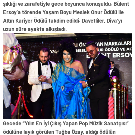
şıklığı ve zarafetiyle gece boyunca konuşuldu. Bülent
Ersoy’a törende Yaşam Boyu Meslek Onur Ödülü ile
Altın Kariyer Ödülü takdim edildi. Davetliler, Diva’yı
uzun süre ayakta alkışladı.
Gecede “Yılın En İyi Çıkış Yapan Pop Müzik Sanatçısı”
ödülüne layık görülen Tuğba Özay, aldığı ödülün