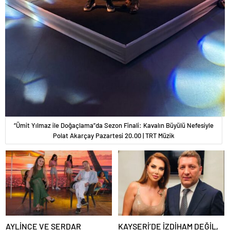
“Ümit Yılmaz ile Doğaçlama”da Sezon Finali: Kavalın Büyülü Nefesiyle
Polat Akarçay Pazartesi 20.00 | TRT Müzik
AYLİNCE VE SERDAR
KAYSERİ’DE İZDİHAM DEĞİL,