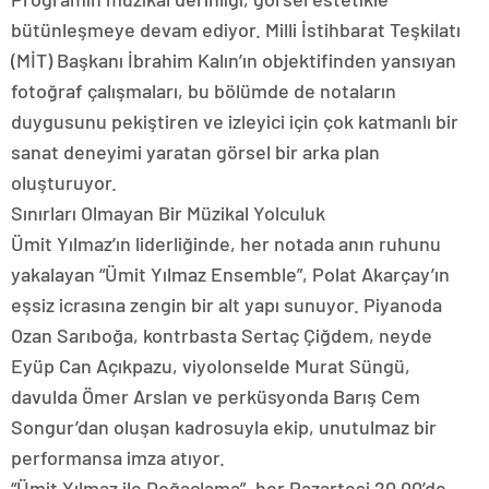
bütünleşmeye devam ediyor. Milli İstihbarat Teşkilatı
(MİT) Başkanı İbrahim Kalın’ın objektifinden yansıyan
fotoğraf çalışmaları, bu bölümde de notaların
duygusunu pekiştiren ve izleyici için çok katmanlı bir
sanat deneyimi yaratan görsel bir arka plan
oluşturuyor.
Sınırları Olmayan Bir Müzikal Yolculuk
Ümit Yılmaz’ın liderliğinde, her notada anın ruhunu
yakalayan “Ümit Yılmaz Ensemble”, Polat Akarçay’ın
eşsiz icrasına zengin bir alt yapı sunuyor. Piyanoda
Ozan Sarıboğa, kontrbasta Sertaç Çiğdem, neyde
Eyüp Can Açıkpazu, viyolonselde Murat Süngü,
davulda Ömer Arslan ve perküsyonda Barış Cem
Songur’dan oluşan kadrosuyla ekip, unutulmaz bir
performansa imza atıyor.
“Ümit Yılmaz ile Doğaçlama”, her Pazartesi 20.00’de