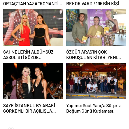
ORTAÇ’TAN YAZA “ROMANTİK
REKOR VARDI! 195 BİN KİŞİ
AŞK” BOMBASI!
SAHNELERİN ALBÜMSÜZ
ÖZGÜR ARAS’IN ÇOK
ASSOLİSTİ GÖZDE
KONUŞULAN KİTABI YENI
DEMİRBİLEK, NR1
BASKISINI TITANIC LUXURY
MAGAZİN’DE: “SON ASSOLİST
COLLECTION BODRUM’DA
OLARAK VAR OLACAĞIM!”
KUTLADI
SAYE İSTANBUL BY ARAKİ
Yapımcı Suat Yanç’a Sürpriz
GÖRKEMLİ BİR AÇILIŞLA
Doğum Günü Kutlaması!
KAPILARINI AÇTI!