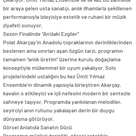
bir araya gelen usta sanatçı, anlık ilhamlarla şekillenen
performansıyla izleyiciye estetik ve ruhani bir müzik
ziyafeti sunuyor.
Sezon Finalinde “An’daki Ezgiler”
Polat Akarçay’ın Anadolu topraklarının derinliklerinden
beslenen ama sınırları aşan özgün tarzı, programın
tamamen “anlık üretim” üzerine kurulu doğaçlama
konseptiyle mükemmel bir uyum yakalıyor. Solo
projelerindeki ustalığını bu kez Ümit Yılmaz
Ensemble’ın dinamik yapısıyla birleştiren Akarçay,
kavalın o etkileyici ve içli nefesini modern bir sentezle
sahneye taşıyor. Programda yankılanan melodiler,
seyirciyi anın ruhunu yakalayan derin bir duygu
dünyasına götürüyor.
Görsel Anlatıda Sanatın Gücü
Programın müzikal derinliği, görsel estetikle