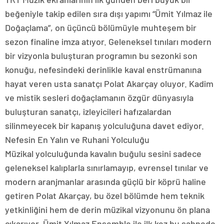
beğeniyle takip edilen sıra dışı yapımı “Ümit Yılmaz ile
Doğaçlama”, on üçüncü bölümüyle muhteşem bir
sezon finaline imza atıyor. Geleneksel tınıları modern
bir vizyonla buluşturan programın bu sezonki son
konuğu, nefesindeki derinlikle kaval enstrümanına
hayat veren usta sanatçı Polat Akarçay oluyor. Kadim
ve mistik sesleri doğaçlamanın özgür dünyasıyla
buluşturan sanatçı, izleyicileri hafızalardan
silinmeyecek bir kapanış yolculuğuna davet ediyor.
Nefesin En Yalın ve Ruhani Yolculuğu
Müzikal yolculuğunda kavalın buğulu sesini sadece
geleneksel kalıplarla sınırlamayıp, evrensel tınılar ve
modern aranjmanlar arasında güçlü bir köprü haline
getiren Polat Akarçay, bu özel bölümde hem teknik
yetkinliğini hem de derin müzikal vizyonunu ön plana
çıkarıyor. Ümit Yılmaz Ensemble ile ilk kez bu sahnede